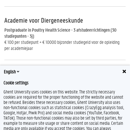
Academie voor Diergeneeskunde
Postgraduate in Poultry Health Science - 3 afstudeerrichtingen (30
studiepunten - 3j)
€ 100 per studiepunt + € 10000 bijzonder studiegeld voor de opleiding
per academiejaar
English
Contact
Cookie settings
studiegeld@ugent.be
Ghent University uses cookies on this website. The strictly necessary
cookies are required for the proper functioning of the website and cannot
be refused. Besides these necessary cookies, Ghent University also uses
non-functional cookies such as statistical cookies (CrazyEgg analysis tool,
Google, Hotjar, Piwik Pro) and social media cookies (YouTube, Facebook,
TikTok). Those non-functional cookies may also be set by third parties, for
example to measure site usage or share content on social media. Certain
media are only available if you accept the cookies. You can always