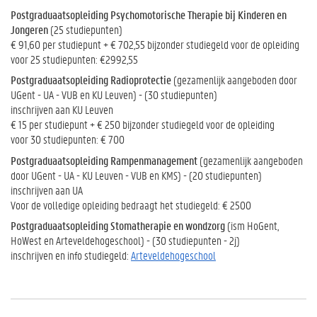
Postgraduaatsopleiding Psychomotorische Therapie bij Kinderen en
Jongeren
(25 studiepunten)
€ 91,60 per studiepunt + € 702,55 bijzonder studiegeld voor de opleiding
voor 25 studiepunten: €2992,55
Postgraduaatsopleiding Radioprotectie
(gezamenlijk aangeboden door
UGent - UA - VUB en KU Leuven) - (30 studiepunten)
inschrijven aan KU Leuven
€ 15 per studiepunt + € 250 bijzonder studiegeld voor de opleiding
voor 30 studiepunten: € 700
Postgraduaatsopleiding Rampenmanagement
(gezamenlijk aangeboden
door UGent - UA - KU Leuven - VUB en KMS) - (20 studiepunten)
inschrijven aan UA
Voor de volledige opleiding bedraagt het studiegeld: € 2500
Postgraduaatsopleiding Stomatherapie en wondzorg
(ism HoGent,
HoWest en Arteveldehogeschool) - (30 studiepunten - 2j)
inschrijven en info studiegeld:
Arteveldehogeschool