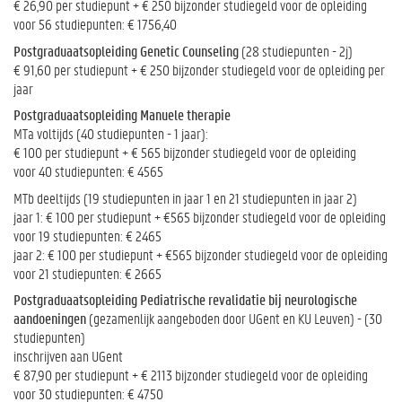
€ 26,90 per studiepunt + € 250 bijzonder studiegeld voor de opleiding
voor 56 studiepunten: € 1756,40
Postgraduaatsopleiding Genetic Counseling
(28 studiepunten - 2j)
€ 91,60 per studiepunt + € 250 bijzonder studiegeld voor de opleiding per
jaar
Postgraduaatsopleiding Manuele therapie
MTa voltijds (40 studiepunten - 1 jaar):
€ 100 per studiepunt + € 565 bijzonder studiegeld voor de opleiding
voor 40 studiepunten: € 4565
MTb deeltijds (19 studiepunten in jaar 1 en 21 studiepunten in jaar 2)
jaar 1: € 100 per studiepunt + €565 bijzonder studiegeld voor de opleiding
voor 19 studiepunten: € 2465
jaar 2: € 100 per studiepunt + €565 bijzonder studiegeld voor de opleiding
voor 21 studiepunten: € 2665
Postgraduaatsopleiding Pediatrische revalidatie bij neurologische
aandoeningen
(gezamenlijk aangeboden door UGent en KU Leuven) - (30
studiepunten)
inschrijven aan UGent
€ 87,90 per studiepunt + € 2113 bijzonder studiegeld voor de opleiding
voor 30 studiepunten: € 4750