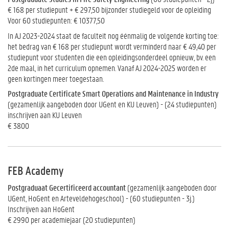
€ 168 per studiepunt + € 297,50 bijzonder studiegeld voor de opleiding
Voor 60 studiepunten: € 10377,50
In AJ 2023-2024 staat de faculteit nog éénmalig de volgende korting toe:
het bedrag van € 168 per studiepunt wordt verminderd naar € 49,40 per
studiepunt voor studenten die een opleidingsonderdeel opnieuw, bv. een
2de maal, in het curriculum opnemen. Vanaf AJ 2024-2025 worden er
geen kortingen meer toegestaan.
Postgraduate Certificate Smart Operations and Maintenance in Industry
(gezamenlijk aangeboden door UGent en KU Leuven) - (24 studiepunten)
inschrijven aan KU Leuven
€ 3800
FEB Academy
Postgraduaat Gecertificeerd accountant
(gezamenlijk aangeboden door
UGent, HoGent en Arteveldehogeschool) - (60 studiepunten - 3j.)
Inschrijven aan HoGent
€ 2990 per academiejaar (20 studiepunten)