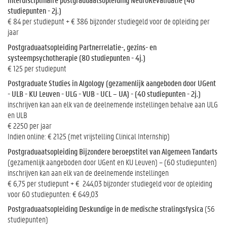
studiepunten - 2j.)
€ 84 per studiepunt + € 386 bijzonder studiegeld voor de opleiding per
jaar
Postgraduaatsopleiding Partnerrelatie-, gezins- en
systeempsychotherapie (80 studiepunten - 4j.)
€ 125 per studiepunt
Postgraduate Studies in Algology (gezamenlijk aangeboden door UGent
- ULB - KU Leuven - ULG - VUB - UCL – UA) - (40 studiepunten - 2j.)
inschrijven kan aan elk van de deelnemende instellingen behalve aan ULG
en ULB
€ 2250 per jaar
Indien online: € 2125 (met vrijstelling Clinical Internship)
Postgraduaatsopleiding Bijzondere beroepstitel van Algemeen Tandarts
(
gezamenlijk aangeboden door UGent en KU Leuven
) – (60 studiepunten)
inschrijven kan aan elk van de deelnemende instellingen
€ 6,75 per studiepunt + € 244,03 bijzonder studiegeld voor de opleiding
voor 60 studiepunten: € 649,03
Postgraduaatsopleiding Deskundige in de medische stralingsfysica
(56
studiepunten)