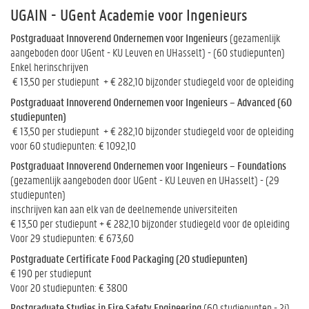
UGAIN - UGent Academie voor Ingenieurs
Postgraduaat Innoverend Ondernemen voor Ingenieurs
(gezamenlijk
aangeboden door UGent - KU Leuven en UHasselt) - (60 studiepunten)
Enkel herinschrijven
€ 13,50 per studiepunt + € 282,10 bijzonder studiegeld voor de opleiding
Postgraduaat Innoverend Ondernemen voor Ingenieurs – Advanced (60
studiepunten)
€ 13,50 per studiepunt + € 282,10 bijzonder studiegeld voor de opleiding
voor 60 studiepunten: € 1092,10
Postgraduaat Innoverend Ondernemen voor Ingenieurs – Foundations
(gezamenlijk aangeboden door UGent - KU Leuven en UHasselt) - (29
studiepunten)
inschrijven kan aan elk van de deelnemende universiteiten
€ 13,50 per studiepunt + € 282,10 bijzonder studiegeld voor de opleiding
Voor 29 studiepunten: € 673,60
Postgraduate Certificate Food Packaging (20 studiepunten)
€ 190 per studiepunt
Voor 20 studiepunten: € 3800
Postgraduate Studies in Fire Safety Engineering
(60 studiepunten - 2j)