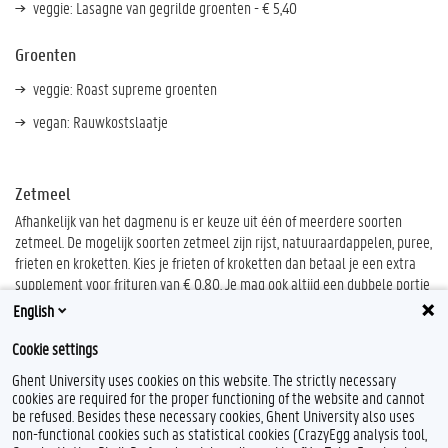
veggie: Lasagne van gegrilde groenten - € 5,40
Groenten
veggie: Roast supreme groenten
vegan: Rauwkostslaatje
Zetmeel
Afhankelijk van het dagmenu is er keuze uit één of meerdere soorten
zetmeel. De mogelijk soorten zetmeel zijn rijst, natuuraardappelen, puree,
frieten en kroketten. Kies je frieten of kroketten dan betaal je een extra
supplement voor frituren van € 0,80. Je mag ook altijd een dubbele portie
groenten vragen in plaats van zetmeel of een dubbele portie zetmeel in
English
plaats van groenten.
Cookie settings
Ghent University uses cookies on this website. The strictly necessary
cookies are required for the proper functioning of the website and cannot
be refused. Besides these necessary cookies, Ghent University also uses
non-functional cookies such as statistical cookies (CrazyEgg analysis tool,