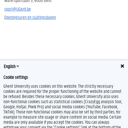
Watersportlaan 3, 9000 Gent
sport@UGent.be
Openingsuren en sluitingsdagen
English
Cookie settings
Ghent University uses cookies on this website. The strictly necessary
cookies are required for the proper functioning of the website and cannot
be refused. Besides these necessary cookies, Ghent University also uses
non-functional cookies such as statistical cookies (CrazyEgg analysis tool,
Google, Hotjar, Piwik Pro) and social media cookies (YouTube, Facebook,
TikTok). Those non-functional cookies may also be set by third parties, for
example to measure site usage or share content on social media. Certain
media are only available if you accept the cookies. You can always
withdraw your consent via the "Cookie settings" link at the bottom of the