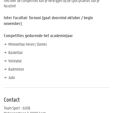
Info over de competities kan je verkrijgen bij de sportpraeses van je
faculteit
Inter Facultair Tornooi (gaat dooreind oktober / begin
november)
Competities gedurende het academiejaar
Minivoetbal Heren / Dames
Basketbal
Volleybal
Badminton
Judo
Contact
Team Sport - GUSB