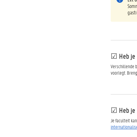
Sommi
gasti
☑ Heb je a
Verschillende b
voorlegt. Breng 
☑ Heb je a
Je faculteit ka
internationalis