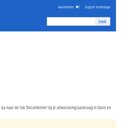
Aanmelden
English homepage
Zoek
Zoek
I
n
t
e
r
n
z
o
e
k
e
n
. Ga naar de tab 'Documenten' bij je uitwisselingsaanvraag in Oasis en