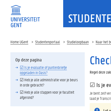
STUDENT
Home UGent
Studentenportaal
Studieloopbaan
Naar het b
Check
Op deze pagina
☑ Is je evaluatie of puntenbriefje
Regel deze zak
opgeladen in Oasis?
☑ Heb je alle administratie voor je beurs
☑ Is je ev
in orde gebracht?
☑ Heb je alle stappen voor je faculteit
Je bent zelf ve
afgerond?
laad je Transcr
Let 