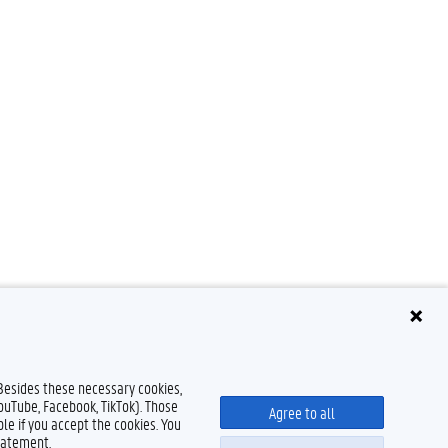
 Besides these necessary cookies,
YouTube, Facebook, TikTok). Those
Agree to all
le if you accept the cookies. You
tatement.