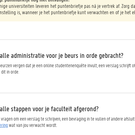
ge universiteiten leveren het puntenbriefje pas ná je vertrek af. Zorg d
nstelling is, wanneer je het puntenbriefje kunt verwachten en of je het e
lle administratie voor je beurs in orde gebracht?
eurzen vergen dat je een online studentenenquête invult, een verslag schrijft 
dit in orde.
lle stappen voor je faculteit afgerond?
n vragen om een verslag te schrijven, een bevraging in te vullen of andere afslui
ering
wat van jou verwacht wordt.