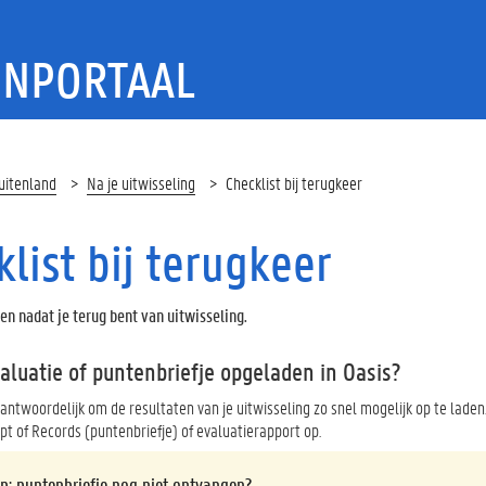
ENPORTAAL
uitenland
Na je uitwisseling
Checklist bij terugkeer
list bij terugkeer
en nadat je terug bent van uitwisseling.
aluatie of puntenbriefje opgeladen in Oasis?
rantwoordelijk om de resultaten van je uitwisseling zo snel mogelijk op te laden
ipt of Records (puntenbriefje) of evaluatierapport op.
op: puntenbriefje nog niet ontvangen?