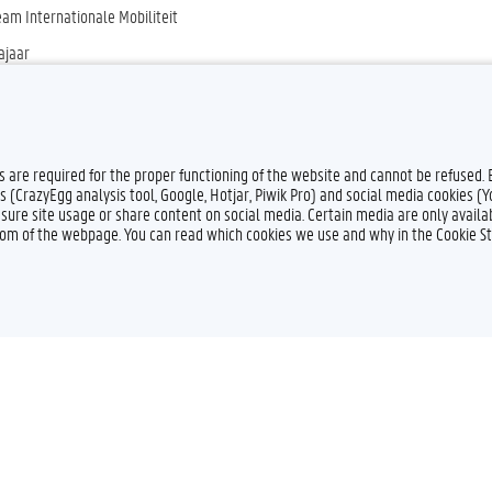
eam Internationale Mobiliteit
ajaar
: Info over Berkeley Summer Sessions (UC Berkeley) en Stanford International H
sproces
es are required for the proper functioning of the website and cannot be refused.
s (CrazyEgg analysis tool, Google, Hotjar, Piwik Pro) and social media cookies (
sure site usage or share content on social media. Certain media are only availab
ttom of the webpage. You can read which cookies we use and why in the Cookie S