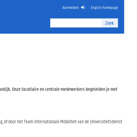
Aanmelden
English homepage
Zoek
Zoek
I
n
t
e
r
n
z
o
e
k
oonlijk. Onze facultaire en centrale medewerkers begeleiden je met
e
n
 of door het Team Internationale Mobiliteit van de Universiteitsdienst