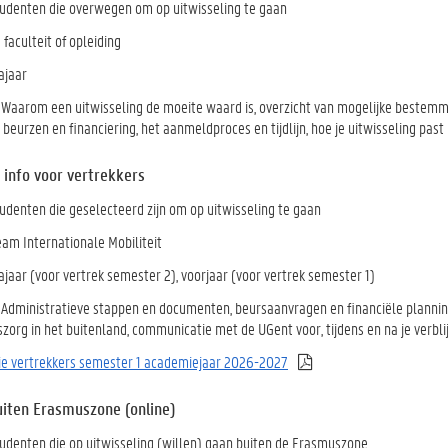
tudenten die overwegen om op uitwisseling te gaan
e faculteit of opleiding
ajaar
: Waarom een uitwisseling de moeite waard is, overzicht van mogelijke bestemm
beurzen en financiering, het aanmeldproces en tijdlijn, hoe je uitwisseling past in
 info voor vertrekkers
tudenten die geselecteerd zijn om op uitwisseling te gaan
Team Internationale Mobiliteit
ajaar (voor vertrek semester 2), voorjaar (voor vertrek semester 1)
: Administratieve stappen en documenten, beursaanvragen en financiële planning
org in het buitenland, communicatie met de UGent voor, tijdens en na je verblij
ie
vertrekkers semester 1 academiejaar 2026-2027
uiten Erasmuszone (online)
tudenten die op uitwisseling (willen) gaan buiten de Erasmuszone