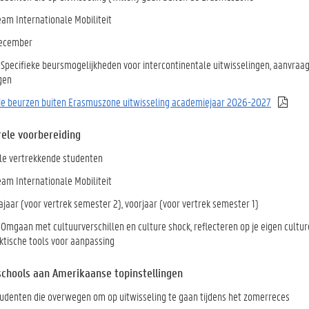
Team Internationale Mobiliteit
December
: Specifieke beursmogelijkheden voor intercontinentale uitwisselingen, aanvraa
gen
ie beurzen buiten Erasmuszone uitwisseling academiejaar 2026-2027
rele voorbereiding
lle vertrekkende studenten
eam Internationale Mobiliteit
ajaar (voor vertrek semester 2), voorjaar (voor vertrek semester 1)
: Omgaan met cultuurverschillen en culture shock, reflecteren op je eigen cultu
aktische tools voor aanpassing
chools aan Amerikaanse topinstellingen
tudenten die overwegen om op uitwisseling te gaan tijdens het zomerreces