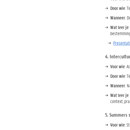
Door wie
: 
Wanneer
: 
Wat leer je
bestemmin
Presentat
4. Intercultu
Voor wie
: A
Door wie
: T
Wanneer
: N
Wat leer je
context, pr
5. Summers s
Voor wie
: S