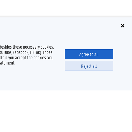
onors Program (Stanford University), voordelen voor UGent-studenten,
 Besides these necessary cookies,
YouTube, Facebook, TikTok). Those
Agree to all
le if you accept the cookies. You
tatement.
Reject all
Powered by