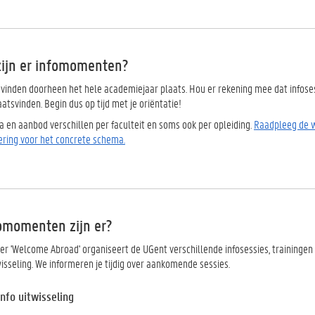
ijn er infomomenten?
inden doorheen het hele academiejaar plaats.
Hou er rekening mee dat infoses
aatsvinden.
Begin dus op tijd met je oriëntatie!
ta en aanbod verschillen per faculteit en soms ook per opleiding.
Raadpleeg de we
sering voor het concrete schema.
omomenten zijn er?
r 'Welcome Abroad' organiseert de UGent verschillende infosessies, trainingen
wisseling. We informeren je tijdig over aankomende sessies.
nfo uitwisseling