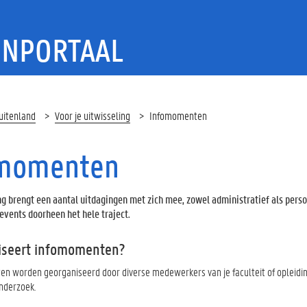
ENPORTAAL
uitenland
Voor je uitwisseling
Infomomenten
omomenten
ng brengt een aantal uitdagingen met zich mee, zowel administratief als pers
 events doorheen het hele traject.
iseert infomomenten?
n worden georganiseerd door diverse medewerkers van je faculteit of opleiding,
nderzoek.