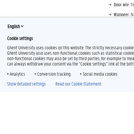
Door wie
: T
Wanneer
: N
Wat leer je
English
inschrijving
Cookie settings
Ghent University uses cookies on this website. The strictly necessary cooki
Ghent University also uses non-functional cookies such as statistical cookie
non-functional cookies may also be set by third parties, for example to mea
can always withdraw your consent via the "Cookie settings" link at the bo
Analytics
Conversion tracking
Social media cookies
Show detailed settings
Read our Cookie Statement.