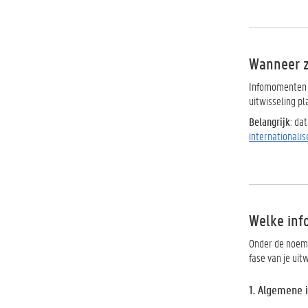
Wanneer z
Infomomenten v
uitwisseling pl
Belangrijk
: da
internationali
Welke inf
Onder de noeme
fase van je uit
1. Algemene i