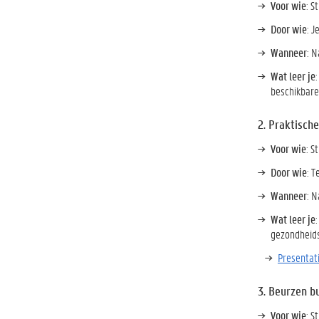
Voor wie
: S
Door wie
: J
Wanneer
: N
Wat leer je
beschikbare 
2. Praktische
Voor wie
: S
Door wie
: 
Wanneer
: N
Wat leer je
gezondheidsz
Presentat
3. Beurzen b
Voor wie
: S