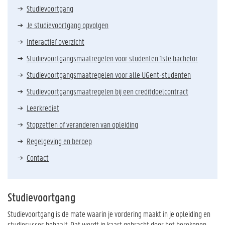
Studievoortgang
Je studievoortgang opvolgen
Interactief overzicht
Studievoortgangsmaatregelen voor studenten 1ste bachelor
Studievoortgangsmaatregelen voor alle UGent-studenten
Studievoortgangsmaatregelen bij een creditdoelcontract
Leerkrediet
Stopzetten of veranderen van opleiding
Regelgeving en beroep
Contact
Studievoortgang
Studievoortgang is de mate waarin je vordering maakt in je opleiding en
studiesucces behaalt. Dat wordt in kaart gebracht door het berekenen