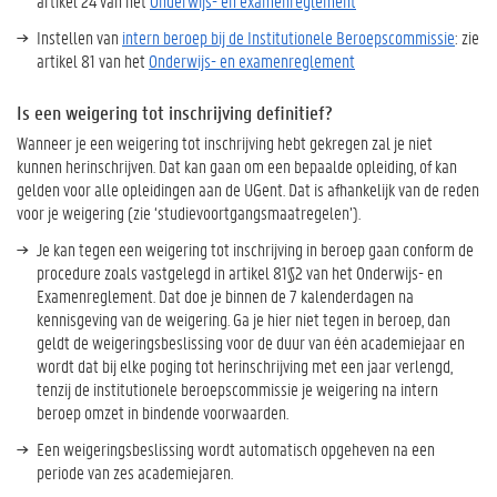
artikel 24 van het
Onderwijs- en examenreglement
Instellen van
intern beroep bij de Institutionele Beroepscommissie
: zie
artikel 81 van het
Onderwijs- en examenreglement
Is een weigering tot inschrijving definitief?
Wanneer je een weigering tot inschrijving hebt gekregen zal je niet
kunnen herinschrijven. Dat kan gaan om een bepaalde opleiding, of kan
gelden voor alle opleidingen aan de UGent. Dat is afhankelijk van de reden
voor je weigering (zie ‘studievoortgangsmaatregelen’).
Je kan tegen een weigering tot inschrijving in beroep gaan conform de
procedure zoals vastgelegd in artikel 81§2 van het Onderwijs- en
Examenreglement. Dat doe je binnen de 7 kalenderdagen na
kennisgeving van de weigering. Ga je hier niet tegen in beroep, dan
geldt de weigeringsbeslissing voor de duur van één academiejaar en
wordt dat bij elke poging tot herinschrijving met een jaar verlengd,
tenzij de institutionele beroepscommissie je weigering na intern
beroep omzet in bindende voorwaarden.
Een weigeringsbeslissing wordt automatisch opgeheven na een
periode van zes academiejaren.