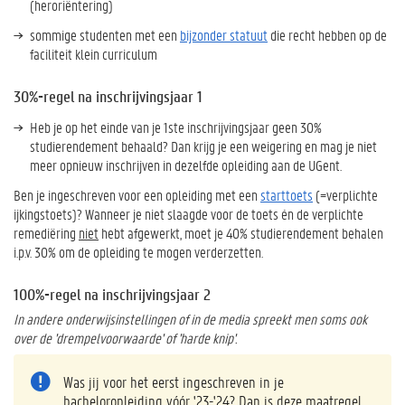
(heroriëntering)
sommige studenten met een
bijzonder statuut
die recht hebben op de
faciliteit klein curriculum
30%-regel na inschrijvingsjaar 1
Heb je op het einde van je 1ste inschrijvingsjaar geen 30%
studierendement behaald? Dan krijg je een weigering en mag je niet
meer opnieuw inschrijven in dezelfde opleiding aan de UGent.
Ben je ingeschreven voor een opleiding met een
starttoets
(=verplichte
ijkingstoets)? Wanneer je niet slaagde voor de toets én de verplichte
remediëring
niet
hebt afgewerkt, moet je 40% studierendement behalen
i.p.v. 30% om de opleiding te mogen verderzetten.
100%-regel na inschrijvingsjaar 2
In andere onderwijsinstellingen of in de media spreekt men soms ook
over de 'drempelvoorwaarde' of 'harde knip'.
Was jij voor het eerst ingeschreven in je
bacheloropleiding vóór '23-'24? Dan is deze maatregel