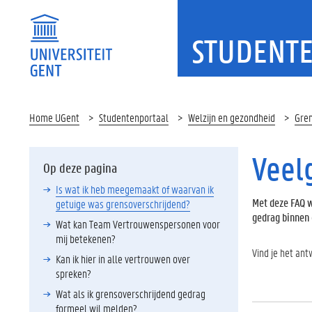
STUDENT
Home UGent
Studentenportaal
Welzijn en gezondheid
Gren
Veel
Op deze pagina
Is wat ik heb meegemaakt of waarvan ik
Met deze FAQ w
getuige was grensoverschrijdend?
gedrag binnen 
Wat kan Team Vertrouwenspersonen voor
mij betekenen?
Vind je het an
Kan ik hier in alle vertrouwen over
spreken?
Wat als ik grensoverschrijdend gedrag
formeel wil melden?