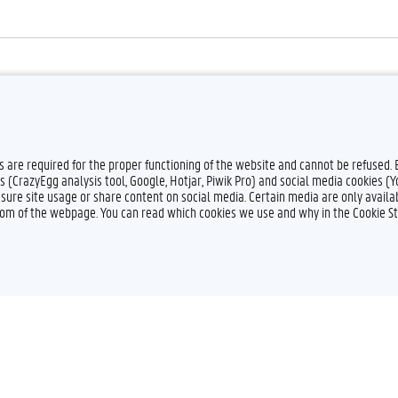
k grensoverschrijdend gedrag meemaakte of hiervan ge
aking met grensoverschrijdend gedrag in interactie met iemand op je stageplaa
es are required for the proper functioning of the website and cannot be refused.
s (CrazyEgg analysis tool, Google, Hotjar, Piwik Pro) and social media cookies (
sure site usage or share content on social media. Certain media are only availab
ttom of the webpage. You can read which cookies we use and why in the Cookie S