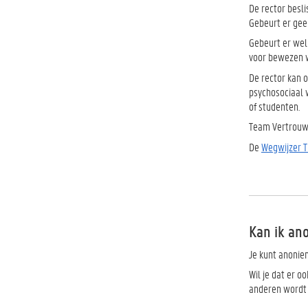
De rector besli
Gebeurt er gee
Gebeurt er wel
voor bewezen w
De rector kan o
psychosociaal 
of studenten.
Team Vertrouwe
De
Wegwijzer T
Kan ik an
Je kunt anonie
Wil je dat er o
anderen wordt 