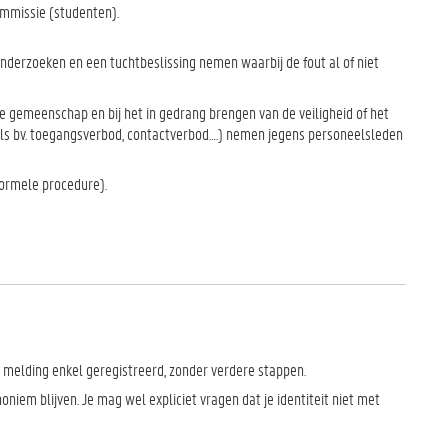
ommissie (studenten).
nderzoeken en een tuchtbeslissing nemen waarbij de fout al of niet
ire gemeenschap en bij het in gedrang brengen van de veiligheid of het
ls bv. toegangsverbod, contactverbod….) nemen jegens personeelsleden
formele procedure).
 melding enkel geregistreerd, zonder verdere stappen.
iem blijven. Je mag wel expliciet vragen dat je identiteit niet met