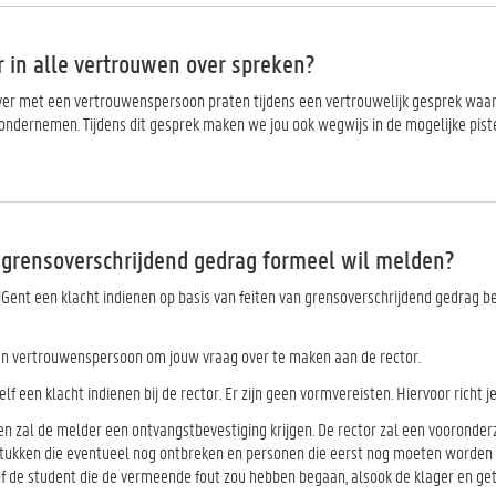
r in alle vertrouwen over spreken?
over met een vertrouwenspersoon praten tijdens een vertrouwelijk gesprek waari
 ondernemen. Tijdens dit gesprek maken we jou ook wegwijs in de mogelijke pist
k grensoverschrijdend gedrag formeel wil melden?
Gent een klacht indienen op basis van feiten van grensoverschrijdend gedrag be
en vertrouwenspersoon om jouw vraag over te maken aan de rector.
elf een klacht indienen bij de rector. Er zijn geen vormvereisten. Hiervoor richt je
len zal de melder een ontvangstbevestiging krijgen. De rector zal een vooronde
stukken die eventueel nog ontbreken en personen die eerst nog moeten worden g
f de student die de vermeende fout zou hebben begaan, alsook de klager en getu