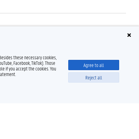
tuige was op mijn stageplaats?
ts dan kan je terecht bij Team Vertrouwenspersonen.
 Besides these necessary cookies,
YouTube, Facebook, TikTok). Those
Agree to all
le if you accept the cookies. You
tatement.
Reject all
Powered by