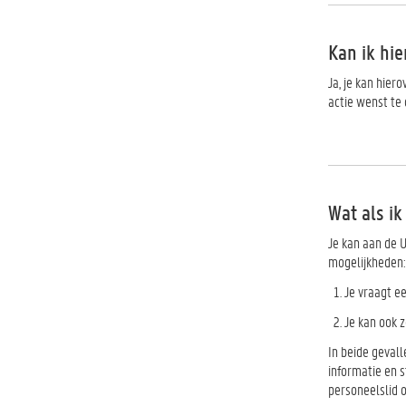
Kan ik hie
Ja, je kan hier
actie wenst te
Wat als i
Je kan aan de U
mogelijkheden:
Je vraagt e
Je kan ook z
In beide geval
informatie en 
personeelslid o