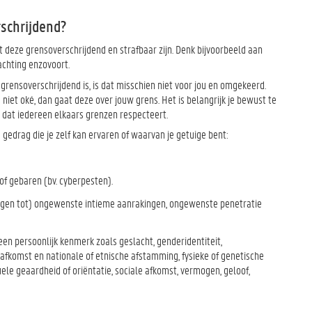
schrijdend?
 deze grensoverschrijdend en strafbaar zijn. Denk bijvoorbeeld aan
achting enzovoort.
grensoverschrijdend is, is dat misschien niet voor jou en omgekeerd.
niet oké, dan gaat deze over jouw grens. Het is belangrijk je bewust te
 dat iedereen elkaars grenzen respecteert.
edrag die je zelf kan ervaren of waarvan je getuige bent:
of gebaren (bv. cyberpesten).
ngen tot) ongewenste intieme aanrakingen, ongewenste penetratie
een persoonlijk kenmerk zoals geslacht, genderidentiteit,
, afkomst en nationale of etnische afstamming, fysieke of genetische
uele geaardheid of oriëntatie, sociale afkomst, vermogen, geloof,