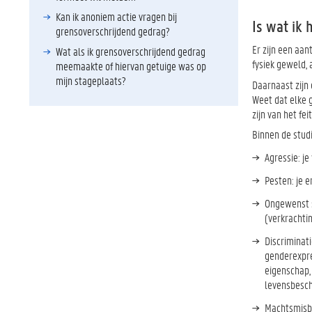
Kan ik anoniem actie vragen bij
Is wat ik
grensoverschrijdend gedrag?
Er zijn een aan
Wat als ik grensoverschrijdend gedrag
fysiek geweld,
meemaakte of hiervan getuige was op
mijn stageplaats?
Daarnaast zijn 
Weet dat elke g
zijn van het f
Binnen de stud
Agressie: je
Pesten: je 
Ongewenst s
(verkrachtin
Discriminati
genderexpres
eigenschap, 
levensbesch
Machtsmisb