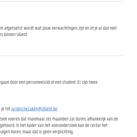
n afgetoetst wordt wat jouw verwachtingen zijn en of je al dan niet
es binnen UGent.
gaan door een personeelslid of een student. Er zijn twee
 je tot
juridischezaken@UGent.be
.
rzoek voeren dat maximaal zes maanden zal duren, afhankelijk van de
ehoord. In het kader van het vooronderzoek kan de rector het
igen horen, maar dat is geen verplichting.