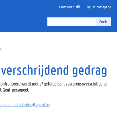
Aanmelden
English homepage
Zoek
Zoek
I
n
t
e
ag
r
n
overschrijdend gedrag
z
o
e
k
onfronteerd wordt met of getuige bent van grensoverschrijdend
e
 UGent-personeel.
n
nspersoonstudenten@ugent.be
.