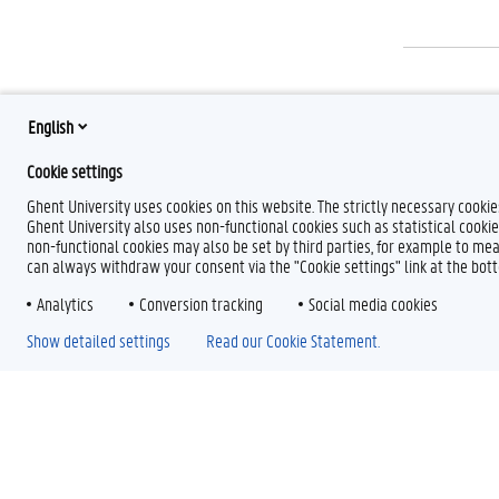
Wat als i
English
Kom je in aanr
Cookie settings
Ghent University uses cookies on this website. The strictly necessary cooki
Ghent University also uses non-functional cookies such as statistical cookie
non-functional cookies may also be set by third parties, for example to mea
can always withdraw your consent via the "Cookie settings" link at the bo
Analytics
Conversion tracking
Social media cookies
Show detailed settings
Read our Cookie Statement.