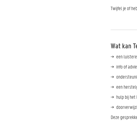
Twijfel je of h
Wat kan T
een luistere
info of advi
ondersteuni
een herstel
hulp bij he
doorverwijz
Deze gesprekken