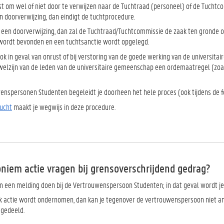
st om wel of niet door te verwijzen naar de Tuchtraad (personeel) of de Tuchtc
n doorverwijzing, dan eindigt de tuchtprocedure.
 een doorverwijzing, dan zal de Tuchtraad/Tuchtcommissie de zaak ten gronde o
ordt bevonden en een tuchtsanctie wordt opgelegd.
ok in geval van onrust of bij verstoring van de goede werking van de universita
welzijn van de leden van de universitaire gemeenschap een ordemaatregel (zoa
nspersonen Studenten begeleidt je doorheen het hele proces (ook tijdens de 
ucht
maakt je wegwijs in deze procedure.
oniem actie vragen bij grensoverschrijdend gedrag?
m een melding doen bij de Vertrouwenspersoon Studenten; in dat geval wordt je
ok actie wordt ondernomen, dan kan je tegenover de vertrouwenspersoon niet anon
gedeeld.