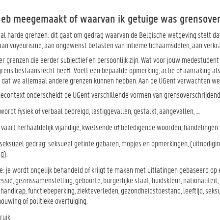
 heb meegemaakt of waarvan ik getuige was grensover
tal harde grenzen: dit gaat om gedrag waarvan de Belgische wetgeving stelt dat
 aan voyeurisme, aan ongewenst betasten van intieme lichaamsdelen, aan verkr
er grenzen die eerder subjectief en persoonlijk zijn. Wat voor jouw medestudent 
rens bestaansrecht heeft. Voelt een bepaalde opmerking, actie of aanraking als 
eit dat we allemaal andere grenzen kunnen hebben. Aan de UGent verwachten we
iecontext onderscheidt de UGent verschillende vormen van grensoverschrijdend g
 wordt fysiek of verbaal bedreigd, lastiggevallen, gestalkt, aangevallen, ....
ervaart herhaaldelijk vijandige, kwetsende of beledigende woorden, handelingen 
eksueel gedrag: seksueel getinte gebaren, mopjes en opmerkingen, (uitnodigi
g).
e: je wordt ongelijk behandeld of krijgt te maken met uitlatingen gebaseerd op 
sie, gezinssamenstelling, geboorte, burgerlijke staat, huidskleur, nationaliteit
handicap, functiebeperking, ziekteverleden, gezondheidstoestand, leeftijd, seks
ouwing of politieke overtuiging.
ruik