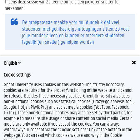
Tijdens deze sessie van 2u leer je om je eigen piekeren sneller te
herkennen.
De groepssessie maakte voor mij duidelijk dat veel
studenten met gelijkaardige uitdagingen zitten. Zo voel
je je minder alleen en kunnen er meerdere studenten
tegelijk (en sneller) geholpen worden
English
Inschrijven voor de online sessie
Cookie settings
Ghent University uses cookies on this website. The strictly necessary
cookies are required for the proper functioning of the website and cannot
be refused. Besides these necessary cookies, Ghent University also uses
non-functional cookies such as statistical cookies (CrazyEgg analysis tool,
F
L
Y
I
Google, Hotjar, Piwik Pro) and social media cookies (YouTube, Facebook,
a
i
o
n
TikTok). Those non-functional cookies may also be set by third parties, for
c
n
u
s
example to measure site usage or share content on social media. Certain
e
k
T
t
Feedback
media are only available if you accept the cookies. You can always
b
e
u
a
withdraw your consent via the "Cookie settings" link at the bottom of the
Privacy
o
d
b
g
webpage. You can read which cookies we use and why in the Cookie
Disclaimer
o
I
e
r