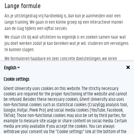
Lange formule
Als je uitstelgedrag vrij hardnekkig is, dan kun je aanmelden voor een
lange training. We gaan in een kleine groep op een interactieve manier
aan de slag tijdens een vijftal sessies.
We staan stil bij wat uitstellen nu eigenlijk is en zoeken samen naar wat
jou doet werken zodat je kan bereiken wat je wil: studeren om vervolgens
te kunnen slagen.
We formuleren haalbare en zeer concrete doelstellingen, we leren
zelfcontrole technieken aan en staan stil bij afleiders en uitstelsmoezen.
English
We besteden ook een sessie aan efficiënter studeren.
Cookie settings
Voor deze lange formule schrijf je in via een vragenlijst.
Ghent University uses cookies on this website. The strictly necessary
cookies are required for the proper functioning of the website and cannot
be refused. Besides these necessary cookies, Ghent University also uses
non-functional cookies such as statistical cookies (CrazyEgg analysis tool,
F
L
Y
I
Google, Hotjar, Piwik Pro) and social media cookies (YouTube, Facebook,
a
i
o
n
TikTok). Those non-functional cookies may also be set by third parties, for
c
n
u
s
example to measure site usage or share content on social media. Certain
e
k
T
t
Feedback
media are only available if you accept the cookies. You can always
b
e
u
a
withdraw your consent via the "Cookie settings" link at the bottom of the
Privacy