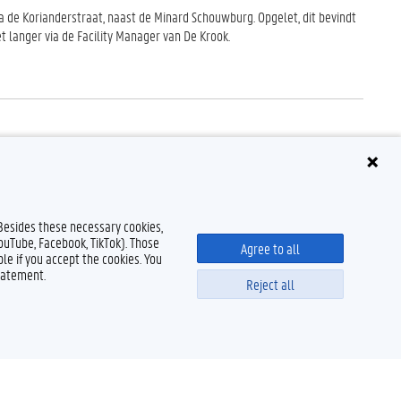
ia de Korianderstraat, naast de Minard Schouwburg. Opgelet, dit bevindt
et langer via de Facility Manager van De Krook.
 Besides these necessary cookies,
YouTube, Facebook, TikTok). Those
Agree to all
le if you accept the cookies. You
tatement.
Reject all
Powered by