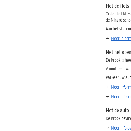
Met de fiets
Onder het M. Ma
de Minard scho
Aan het statio
Meer inform
Met het open
De Krook is he
Vanuit heel wa
Parkeer uw auto
Meer inform
Meer inform
Met de auto
De Krook bevind
Meer info o