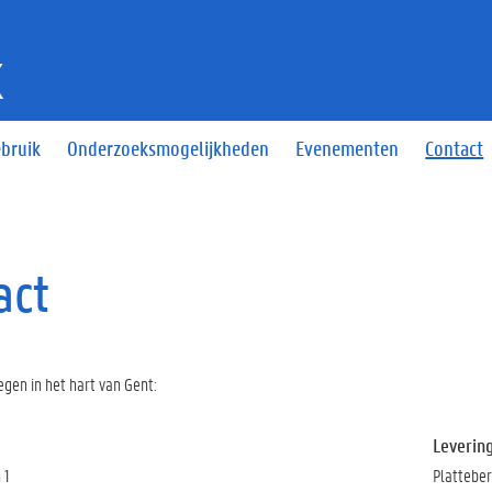
K
ebruik
Onderzoeksmogelijkheden
Evenementen
Contact
act
egen in het hart van Gent:
Levering
 1
Platteber