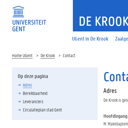
DE KROO
UGent in De Krook
Zaalg
Home UGent
De Krook
Contact
Cont
Op deze pagina
Adres
Adres
Bereikbaarheid
De Krook is gel
Leveranciers
Circulatieplan stad Gent
Hoofdingang
M. Makebaplein