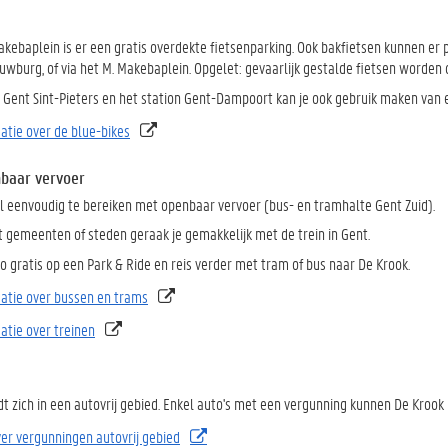
kebaplein is er een gratis overdekte fietsenparking. Ook bakfietsen kunnen er p
uwburg, of via het M. Makebaplein. Opgelet: gevaarlijk gestalde fietsen worden
n Gent Sint-Pieters en het station Gent-Dampoort kan je ook gebruik maken van e
atie over de blue-bikes
baar vervoer
el eenvoudig te bereiken met openbaar vervoer (bus- en tramhalte Gent Zuid).
t gemeenten of steden geraak je gemakkelijk met de trein in Gent.
 gratis op een Park & Ride en reis verder met tram of bus naar De Krook.
atie over bussen en trams
atie over treinen
t zich in een autovrij gebied. Enkel auto's met een vergunning kunnen De Krook 
ver vergunningen autovrij gebied