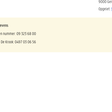
9000 Ge
Opgelet:
evens
n nummer: 09 323 68 00
 De Krook:
0497 03 06 56