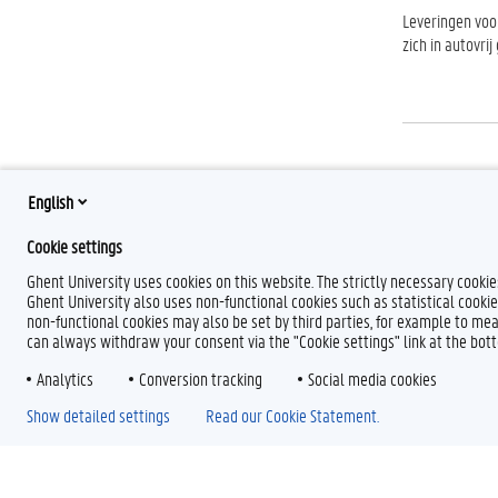
Leveringen voor
zich in autovrij
Circulatie
English
Meer info over
Cookie settings
Ghent University uses cookies on this website. The strictly necessary cooki
Ghent University also uses non-functional cookies such as statistical cookie
non-functional cookies may also be set by third parties, for example to mea
can always withdraw your consent via the "Cookie settings" link at the bo
Analytics
Conversion tracking
Social media cookies
Show detailed settings
Read our Cookie Statement.