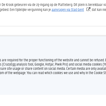
 De Krook gebeuren via de zij-ingang op de Platteberg. Dit plein is bereikbaar v
 gebied. Een tijdelijke vergunning kan je
aanvragen via Stad Gent
; dat kan ni
plan stad Gent
 de invalswegen naar het centrum
es are required for the proper functioning of the website and cannot be refused.
s (CrazyEgg analysis tool, Google, Hotjar, Piwik Pro) and social media cookies (
sure site usage or share content on social media. Certain media are only availab
ttom of the webpage. You can read which cookies we use and why in the Cookie S