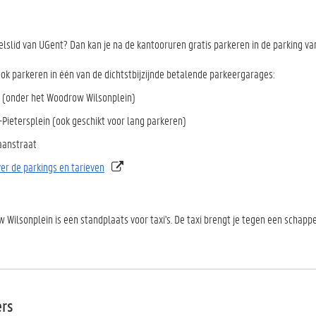
lslid van UGent? Dan kan je na de kantooruren gratis parkeren in de parking van
ook parkeren in één van de dichtstbijzijnde betalende parkeergarages:
d (onder het Woodrow Wilsonplein)
-Pietersplein (ook geschikt voor lang parkeren)
aanstraat
ver de parkings en tarieven
Wilsonplein is een standplaats voor taxi's. De taxi brengt je tegen een schappelij
ers