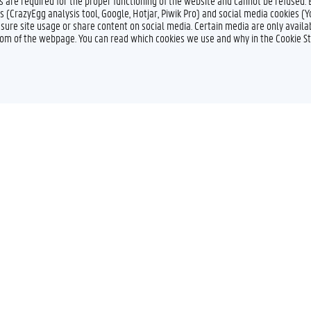
es are required for the proper functioning of the website and cannot be refused.
s (CrazyEgg analysis tool, Google, Hotjar, Piwik Pro) and social media cookies (
sure site usage or share content on social media. Certain media are only availab
ttom of the webpage. You can read which cookies we use and why in the Cookie S