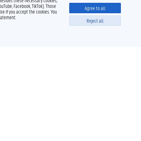
 Besides these necessary cookies,
YouTube, Facebook, TikTok). Those
Agree to all
le if you accept the cookies. You
tatement.
Reject all
Powered by