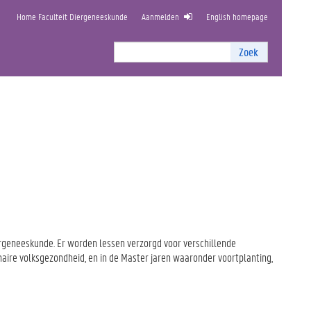
Home Faculteit Diergeneeskunde
Aanmelden
English homepage
Zoek
E
Zoek
I
n
t
e
r
n
z
o
e
k
e
n
iergeneeskunde. Er worden lessen verzorgd voor verschillende
naire volksgezondheid, en in de Master jaren waaronder voortplanting,