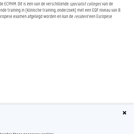
de ECPHM. Dit is één van de verschillende
specialist colleges
van de
e training in (klinische training, onderzoek) met een EQF niveau van 8
t Europese examen afgelegd worden en kan de
resident
een Europese