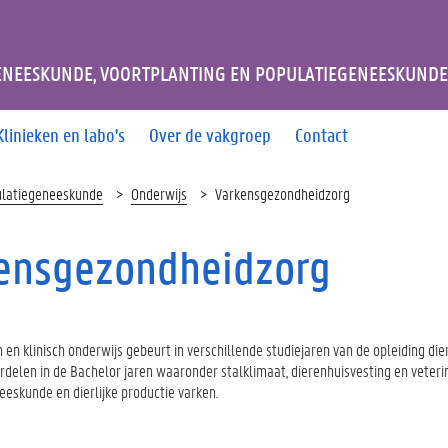
ENEESKUNDE, VOORTPLANTING EN POPULATIEGENEESKUND
Klinieken en labo's
Over de vakgroep
Contact
ulatiegeneeskunde
Onderwijs
Varkensgezondheidzorg
ensgezondheidzorg
 en klinisch onderwijs gebeurt in verschillende studiejaren van de opleiding d
rdelen in de Bachelor jaren waaronder stalklimaat, dierenhuisvesting en veteri
eeskunde en dierlijke productie varken.