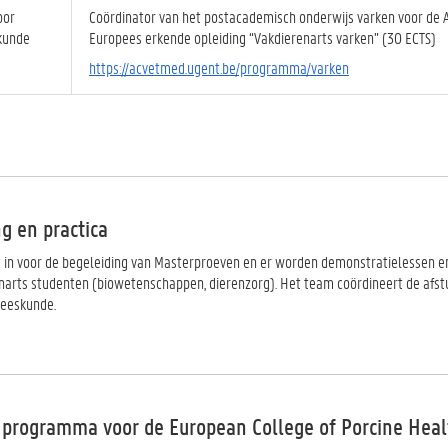
oor
Coördinator van het postacademisch onderwijs varken voor de A
kunde
Europees erkende opleiding “Vakdierenarts varken” (30 ECTS)
https://acvetmed.ugent.be/programma/varken
g en practica
 in voor de begeleiding van Masterproeven en er worden demonstratielessen e
narts studenten (biowetenschappen, dierenzorg). Het team coördineert de afstud
neeskunde.
 programma voor de European College of Porcine He