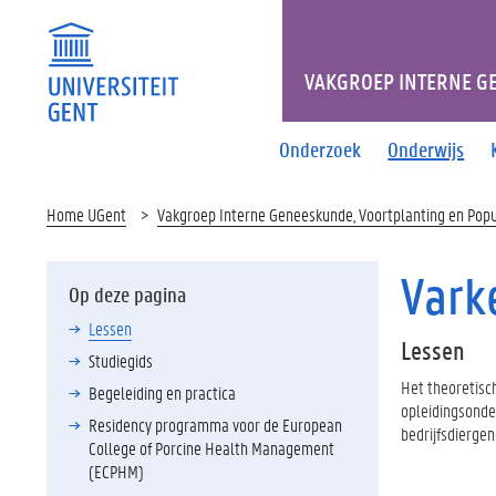
VAKGROEP INTERNE G
Onderzoek
Onderwijs
Home UGent
Vakgroep Interne Geneeskunde, Voortplanting en Pop
Vark
Op deze pagina
Lessen
Lessen
Studiegids
Het theoretisch
Begeleiding en practica
opleidingsonde
Residency programma voor de European
bedrijfsdiergen
College of Porcine Health Management
(ECPHM)