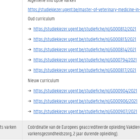
https://studiekiezer.ugent.be/master-of-veterinary-medicine-
Oud curriculum
https://studiekiezer.ugent.be/studiefiche/nl/G000812/2021
https://studiekiezer.ugent.be/studiefiche/nl/G000813/2021
https://studiekiezer.ugent.be/studiefiche/nl/G000814/2021
https://studiekiezer.ugent.be/studiefiche/nl/G000794/2021
https://studiekiezer.ugent.be/studiefiche/nl/G000817/2021
Nieuw curriculum
https://studiekiezer.ugent.be/studiefiche/nl/G000904/2021
https://studiekiezer.ugent.be/studiefiche/nl/G000906/2021
https://studiekiezer.ugent.be/studiefiche/nl/G000907/2021
ts varken
Coördinatie van de Europees geaccrediteerde opleiding Vakdiere
varkensgezondheidszorg, 2 jaar durende opleiding).