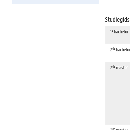
Studiegids
e
1
bachelor
de
2
bachelo
de
2
master
de
3
master