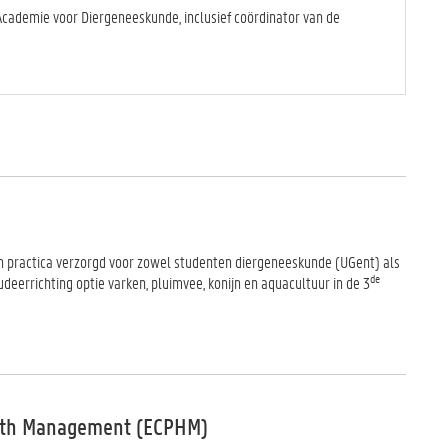
cademie voor Diergeneeskunde, inclusief coördinator van de
n practica verzorgd voor zowel studenten diergeneeskunde (UGent) als
de
eerrichting optie varken, pluimvee, konijn en aquacultuur in de 3
alth Management (ECPHM)