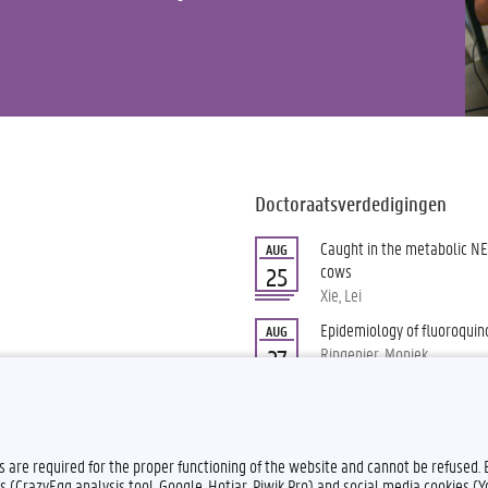
Doctoraatsverdedigingen
Caught in the metabolic NET
AUG
cows
25
Xie, Lei
Epidemiology of fluoroquino
AUG
Ringenier, Moniek
27
Alle doctoraatsverdedigingen
es are required for the proper functioning of the website and cannot be refused.
s (CrazyEgg analysis tool, Google, Hotjar, Piwik Pro) and social media cookies (