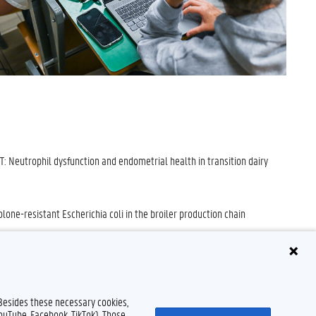
: Neutrophil dysfunction and endometrial health in transition dairy
lone-resistant Escherichia coli in the broiler production chain
 Besides these necessary cookies,
YouTube, Facebook, TikTok). Those