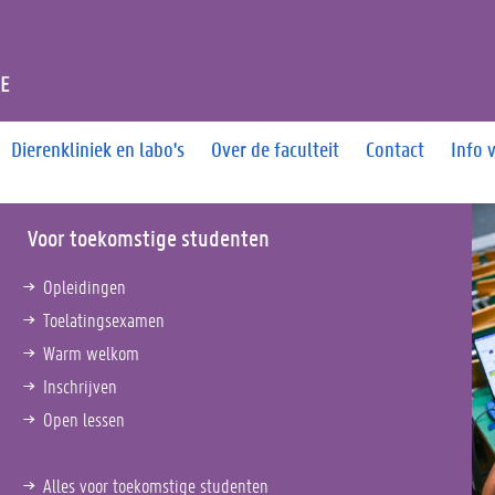
T DIERGENEESKUNDE
Dierenkliniek en labo's
Over de faculteit
Contact
Info 
Voor toekomstige studenten
Opleidingen
Toelatingsexamen
Warm welkom
Inschrijven
Open lessen
Alles voor toekomstige studenten