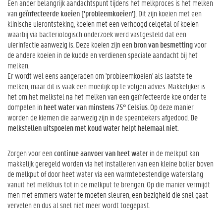
Een ander belangrijk aandachtspunt tijdens het melkproces is het melken
van
geïnfecteerde koeien ('probleemkoeien')
. Dit zijn koeien met een
klinische uierontsteking, koeien met een verhoogd celgetal of koeien
waarbij via bacteriologisch onderzoek werd vastgesteld dat een
uierinfectie aanwezig is. Deze koeien zijn een
bron van besmetting
voor
de andere koeien in de kudde en verdienen speciale aandacht bij het
melken.
Er wordt wel eens aangeraden om 'probleemkoeien' als laatste te
melken, maar dit is vaak een moeilijk op te volgen advies. Makkelijker is
het om het melkstel na het melken van een geïnfecteerde koe onder te
dompelen in
heet water van minstens 75° Celsius
. Op deze manier
worden de kiemen die aanwezig zijn in de speenbekers afgedood.
De
melkstellen uitspoelen met koud water helpt helemaal niet.
Zorgen voor een
continue aanvoer van heet water
in de melkput kan
makkelijk geregeld worden via het installeren van een kleine boiler boven
de melkput of door heet water via een warmtebestendige waterslang
vanuit het melkhuis tot in de melkput te brengen. Op die manier vermijdt
men met emmers water te moeten sleuren, een bezigheid die snel gaat
vervelen en dus al snel niet meer wordt toegepast.