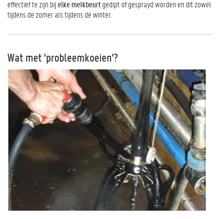
effectief te zijn bij
elke melkbeurt
gedipt of gesprayd worden en dit zowel
tijdens de zomer als tijdens de winter.
Wat met 'probleemkoeien'?