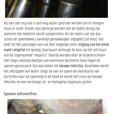
Als een uier erg vuil is dan mag water gebruikt worden om te reinigen
maar er moet steeds voor gezorgd worden dat de tepels droog zijn
alvorens het melkstel wordt aangesloten. Als de tepels nat zijn dan
zullen de speenbekers namelijk gemakkelijker afglijden (zie foto). Dat
leidt tot het aanzuigen van vuil met mogelijks eens
stijging van het kiem
en/of coligetal
tot gevolg. Daarnaast verhoogt de kans op het ontstaan
van de zogenaamde "impacts". Daarbij worden door de drukverschillen
met hoge snelheid deeltjes van eventueel besmette melk tegen de
spenen gelanceerd. Dat kan leiden tot
nieuwe infecties
. Bovendien werkt
het afdruppen van water langs de uier en speen de overdracht van
bacteriën naar de speentop in de hand en wordt het risico op nieuwe
infecties en een verhoogd cel- en kiemgetal nogmaals groter.
Spenen ontsmetten