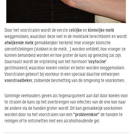
Door het voorstralen wordt de eerste
celrijke
en
kiemrijke melk
weggemolken, waardoor deze niet in de melktank terechtkomt en wordt
afwijkende melk
gemakkelijker herkend. Hoe vroeger klinische
uierontstekingen (vlokken in de melk …) worden ontdekt, hoe vroeger ze
kunnen behandeld worden en hoe groter de kans op genezing zal zijn.
Daarnaast wordt de vrijstelling van het hormoon
'oxytocine'
gestimuleerd, waardoor koeien sneller en beter worden leeggemolken.
Voorstralen gebeurt bij voorkeur in een speciaal daartoe ontworpen
voorstraalbeker
, zodoende besmetting van de omgeving te voorkomen.
Sommige veehouders geven als tegenargument aan dat door koeien voor
te stralen de kans op het overbrengen van infecties van de ene koe naar
de andere via de handen groter wordt. Dit kan gemakkelijk voorkomen
worden door na het voorstralen van een
"probleemkoe"
de handen te
reinigen of te ontsmetten met een alcoholhoudende gel.