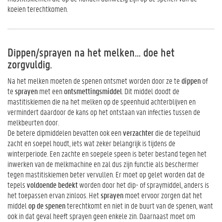
koeien terechtkomen.
Dippen/sprayen na het melken... doe het
zorgvuldig.
Na het melken moeten de spenen ontsmet worden door ze te
dippen
of
te
sprayen
met een
ontsmettingsmiddel
. Dit middel doodt de
mastitiskiemen die na het melken op de speenhuid achterblijven en
vermindert daardoor de kans op het ontstaan van infecties tussen de
melkbeurten door.
De betere dipmiddelen bevatten ook een
verzachter
die de tepelhuid
zacht en soepel houdt, iets wat zeker belangrijk is tijdens de
winterperiode. Een zachte en soepele speen is beter bestand tegen het
inwerken van de melkmachine en zal dus zijn functie als beschermer
tegen mastitiskiemen beter vervullen. Er moet op gelet worden dat de
tepels
voldoende bedekt
worden door het dip- of spraymiddel, anders is
het toepassen ervan zinloos. Het
sprayen
moet ervoor zorgen dat het
middel
op de spenen
terechtkomt en niet in de buurt van de spenen, want
ook in dat geval heeft sprayen geen enkele zin. Daarnaast moet om