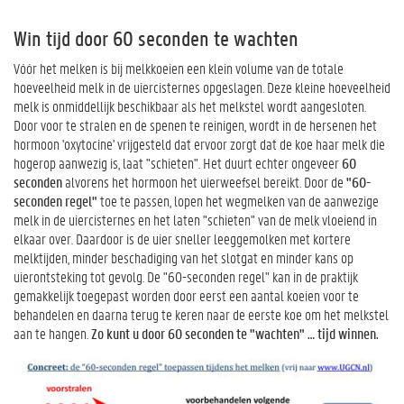
Win tijd door 60 seconden te wachten
Vóór het melken is bij melkkoeien een klein volume van de totale
hoeveelheid melk in de uiercisternes opgeslagen. Deze kleine hoeveelheid
melk is onmiddellijk beschikbaar als het melkstel wordt aangesloten.
Door voor te stralen en de spenen te reinigen, wordt in de hersenen het
hormoon 'oxytocine' vrijgesteld dat ervoor zorgt dat de koe haar melk die
hogerop aanwezig is, laat "schieten". Het duurt echter ongeveer
60
seconden
alvorens het hormoon het uierweefsel bereikt. Door de
"60-
seconden regel"
toe te passen, lopen het wegmelken van de aanwezige
melk in de uiercisternes en het laten "schieten" van de melk vloeiend in
elkaar over. Daardoor is de uier sneller leeggemolken met kortere
melktijden, minder beschadiging van het slotgat en minder kans op
uierontsteking tot gevolg. De "60-seconden regel" kan in de praktijk
gemakkelijk toegepast worden door eerst een aantal koeien voor te
behandelen en daarna terug te keren naar de eerste koe om het melkstel
aan te hangen.
Zo kunt u door 60 seconden te "wachten" … tijd winnen.