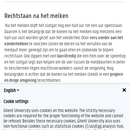
Rechtstaan na het melken
Na het melken blijft het slotgat nog een half uur tot een uur openstaan.
Daarom is het belangrijk dat de koeien na het melken nog minstens een
half uur vast worden gezet aan het voederhek. Door
vers voeder aan het
voederhekken
te voorzien zullen de dieren na het verlaten van de
melkput meer geneigd zijn om te gaan eten en zodoende te blijven
rechtstaan. Ook dippen met een
barrièredip
die een film over de speentop
en het slotgat legt, kan helpen om de uier tussen de melkbeurten in beter
te beschermen tegen mastitisverwekkers vanuit de omgeving. Nog
belangrijker is echter dat de koeien na het melken steeds in een
propere
en droge omgeving
terechtkomen.
English
Cookie settings
Ghent University uses cookies on this website. The strictly necessary
cookies are required for the proper functioning of the website and cannot
be refused. Besides these necessary cookies, Ghent University also uses
non-functional cookies such as statistical cookies (CrazyEgg analysis tool,