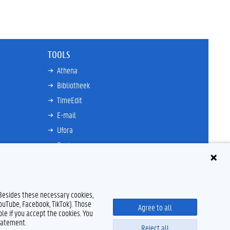
TOOLS
Athena
Bibliotheek
TimeEdit
E-mail
Ufora
Oasis
Research Explorer
 Besides these necessary cookies,
YouTube, Facebook, TikTok). Those
Agree to all
le if you accept the cookies. You
tatement.
Reject all