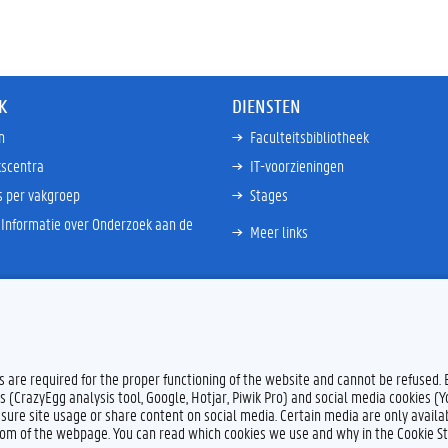
K
DIENSTEN
n
Faculteitsbibliotheek
scentra
IT-voorzieningen
s per vakgroep
Stages
Informatie over Onderzoek aan de
Meer links
es are required for the proper functioning of the website and cannot be refused.
s (CrazyEgg analysis tool, Google, Hotjar, Piwik Pro) and social media cookies (
sure site usage or share content on social media. Certain media are only availab
ttom of the webpage. You can read which cookies we use and why in the Cookie S