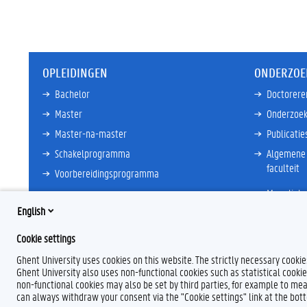
OPLEIDINGEN
ONDERZOE
Bachelor
Doctorere
Master
Onderzoek
Master-na-master
Publicatie
Schakelprogramma
Algemene 
faculteit
Voorbereidingsprogramma
Meer links
Meer links
English
Cookie settings
Ghent University uses cookies on this website. The strictly necessary cooki
Ghent University also uses non-functional cookies such as statistical cookie
non-functional cookies may also be set by third parties, for example to mea
can always withdraw your consent via the "Cookie settings" link at the bo