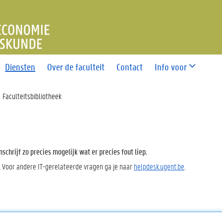
T ECONOMIE EN BEDRIJFS
Diensten
Over de faculteit
Contact
Info voor
Faculteitsbibliotheek
chrijf zo precies mogelijk wat er precies fout liep.
. Voor andere IT-gerelateerde vragen ga je naar
helpdesk.ugent.be
.