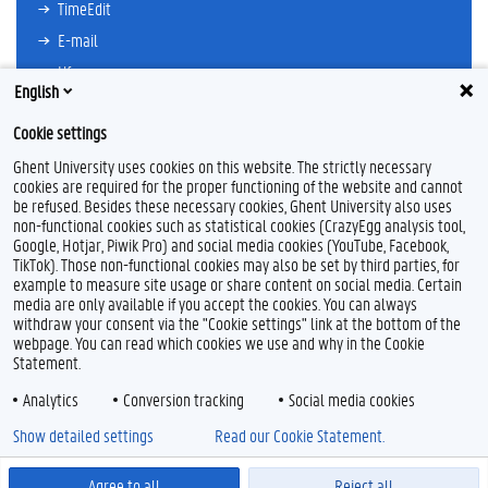
TimeEdit
E-mail
Ufora
English
Oasis
Cookie settings
Research Explorer
Ghent University uses cookies on this website. The strictly necessary
cookies are required for the proper functioning of the website and cannot
be refused. Besides these necessary cookies, Ghent University also uses
non-functional cookies such as statistical cookies (CrazyEgg analysis tool,
F
T
L
Y
F
Google, Hotjar, Piwik Pro) and social media cookies (YouTube, Facebook,
a
w
i
o
l
TikTok). Those non-functional cookies may also be set by third parties, for
c
i
n
u
i
example to measure site usage or share content on social media. Certain
e
t
k
T
c
Feedback
media are only available if you accept the cookies. You can always
b
t
e
u
k
withdraw your consent via the "Cookie settings" link at the bottom of the
Privacy
o
e
d
b
r
webpage. You can read which cookies we use and why in the Cookie
Disclaimer
o
r
I
e
Statement.
k
n
Cookieverklaring
Analytics
Conversion tracking
Social media cookies
Toegankelijkheid
Show detailed settings
Read our Cookie Statement.
© 2026 Universiteit Gent
Agree to all
Reject all