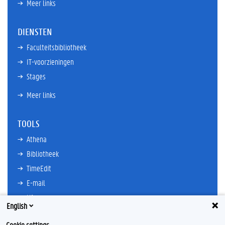
Meer links
DIENSTEN
Faculteitsbibliotheek
IT-voorzieningen
Stages
Meer links
TOOLS
Athena
Bibliotheek
TimeEdit
E-mail
Ufora
English
Oasis
Cookie settings