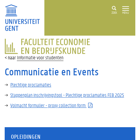
ZOEK
MENU
FACULTEIT
ECONOMIE
EN
Informatie voor studenten
BEDRIJFSKUNDE
Communicatie en Events
Plechtige proclamaties
Stappenplan inschrijvingstool - Plechtige proclamaties FEB 2025
Volmacht formulier - proxy collection form
OPLEIDINGEN