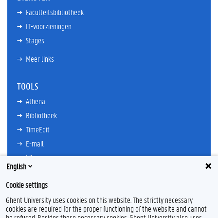
Faculteitsbibliotheek
IT-voorzieningen
Stages
Meer links
TOOLS
Athena
Bibliotheek
TimeEdit
E-mail
Ufora
English
Oasis
Cookie settings
Research Explorer
Ghent University uses cookies on this website. The strictly necessary
cookies are required for the proper functioning of the website and cannot
be refused. Besides these necessary cookies, Ghent University also uses