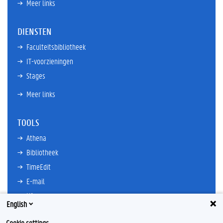
Meer links
DIENSTEN
Faculteitsbibliotheek
IT-voorzieningen
Stages
Meer links
TOOLS
Athena
Bibliotheek
TimeEdit
E-mail
Ufora
English
Oasis
Cookie settings