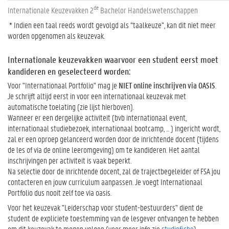
de
Internationale Keuzevakken 2
Bachelor Handelswetenschappen
* Indien een taal reeds wordt gevolgd als “taalkeuze”, kan dit niet meer
worden opgenomen als keuzevak.
Internationale keuzevakken waarvoor een student eerst moet
kandideren en geselecteerd worden:
Voor "Internationaal Portfolio" mag je
NIET online inschrijven via OASIS
.
Je schrijft altijd eerst in voor een internationaal keuzevak met
automatische toelating (zie lijst hierboven).
Wanneer er een dergelijke activiteit (bvb internationaal event,
internationaal studiebezoek, internationaal bootcamp, ... ) ingericht wordt,
zal er een oproep gelanceerd worden door de inrichtende docent (tijdens
de les of via de online leeromgeving) om te kandideren. Het aantal
inschrijvingen per activiteit is vaak beperkt.
Na selectie door de inrichtende docent, zal de trajectbegeleider of FSA jou
contacteren en jouw curriculum aanpassen. Je voegt Internationaal
Portfolio dus nooit zelf toe via oasis.
Voor het keuzevak "Leiderschap voor student-bestuurders" dient de
student de expliciete toestemming van de lesgever ontvangen te hebben
om dit keuzevak te mogen volgen (voor meer info zie
studiefiche
).