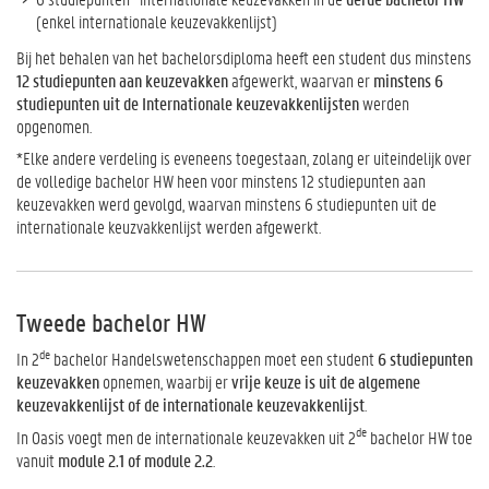
(enkel internationale keuzevakkenlijst)
Bij het behalen van het bachelorsdiploma heeft een student dus minstens
12 studiepunten aan keuzevakken
afgewerkt, waarvan er
minstens 6
studiepunten uit de Internationale keuzevakkenlijsten
werden
opgenomen.
*Elke andere verdeling is eveneens toegestaan, zolang er uiteindelijk over
de volledige bachelor HW heen voor minstens 12 studiepunten aan
keuzevakken werd gevolgd, waarvan minstens 6 studiepunten uit de
internationale keuzvakkenlijst werden afgewerkt.
Tweede bachelor HW
de
In 2
bachelor Handelswetenschappen moet een student
6 studiepunten
keuzevakken
opnemen, waarbij er
vrije keuze is uit de algemene
keuzevakkenlijst of de internationale keuzevakkenlijst
.
de
In Oasis voegt men de internationale keuzevakken uit 2
bachelor HW toe
vanuit
module 2.1 of module 2.2
.