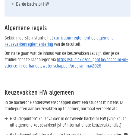
Derde bachelor HW
Algemene regels
Bekijk in eerste instantie het
curriculumreglement
de
algemene
keuzevakkenreglementering
van de faculteit.
Om na te gaan wat de inhoud van de keuzevakken zal zijn, dien je de
studiefiches te raadplegen via
https://studiekiezer.ugent.be/bachelor-of-
science-in-de-handelswetenschappen/programma/2026
Keuzevakken HW algemeen
In de bachelor Handelswetenschappen dient een student minstens 12
studiepunten aan keuzevakken op te nemen, normaal verdeeld als:
6 studiepunten* keuzevakken in de
tweede bachelor HW
(vrije keuze
uit algemene keuzevakkenlijst of internationale keuzevakkenlijst)
6 studiepunten* internationale keuzevakken in de
derde bachelor HW