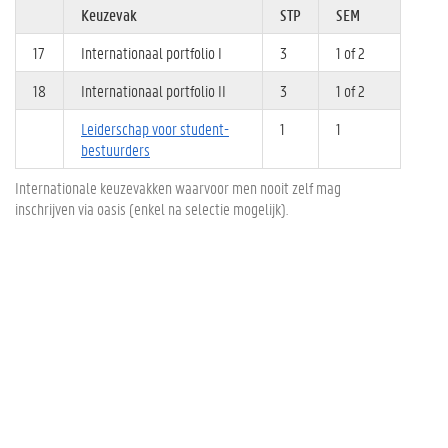
Keuzevak
STP
SEM
17
Internationaal portfolio I
3
1 of 2
18
Internationaal portfolio II
3
1 of 2
Leiderschap voor student-
1
1
bestuurders
Internationale keuzevakken waarvoor men nooit zelf mag
inschrijven via oasis (enkel na selectie mogelijk).