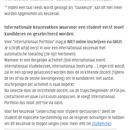
* Indien een taal reeds wordt gevolgd als “taalkeuze”, kan dit niet meer
worden opgenomen als keuzevak.
Internationale keuzevakken waarvoor een student eerst moet
kandideren en geselecteerd worden:
Voor "Internationaal Portfolio" mag je
NIET online inschrijven via OASIS
.
Je schrijft altijd eerst in voor een internationaal keuzevak met
automatische toelating (zie lijst hierboven).
Wanneer er een dergelijke activiteit (bvb internationaal event,
internationaal studiebezoek, internationaal bootcamp, ... ) ingericht wordt,
zal er een oproep gelanceerd worden door de inrichtende docent (tijdens
de les of via de online leeromgeving) om te kandideren. Het aantal
inschrijvingen per activiteit is vaak beperkt.
Na selectie door de inrichtende docent, zal de trajectbegeleider of FSA jou
contacteren en jouw curriculum aanpassen. Je voegt Internationaal
Portfolio dus nooit zelf toe via oasis.
Voor het keuzevak "Leiderschap voor student-bestuurders" dient de
student de expliciete toestemming van de lesgever ontvangen te hebben
om dit keuzevak te mogen volgen (voor meer info zie
studiefiche
).