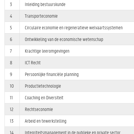
3
Inleiding bestuurskunde
4
Transporteconomie
5
Circulaire economie en regeneratieve welvaartssystemen
6
Ontwikkeling van de economische wetenschap
7
Krachtige leeromgevingen
8
ICT Recht
9
Persoonlijke financiële planning
10
Productietechnologie
11
Coaching en Diversiteit
12
Rechtseconomie
13
Arbeid en tewerkstelling
14
Integriteitsmanagement in de publieke en private sector