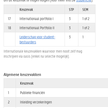
Keuzevak
STP
SEM
17
Internationaal portfolio I
3
1 of 2
18
Internationaal Portfolio II
3
1 of 2
Leiderschap voor student-
3
1
bestuurders
Internationale keuzevakken waarvoor men nooit zelf mag
inschrijven via oasis (enkel na selectie mogelijk).
Algemene keuzevakken
Keuzevak
1
Publieke financiën
2
Inleiding verzekeringen