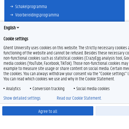
Schakelprogramma
Voorbereidingsprogramma
Meer links
English
Cookie settings
ONDERZOEK
Ghent University uses cookies on this website. The strictly necessary cookies 
Doctoreren
functioning of the website and cannot be refused. Besides these necessary co
non-functional cookies such as statistical cookies (CrazyEgg analysis tool, Goo
Onderzoekscentra
media cookies (YouTube, Facebook, TikTok). Those non-functional cookies may al
Publicaties per vakgroep
example to measure site usage or share content on social media. Certain medi
the cookies. You can always withdraw your consent via the "Cookie settings" 
Algemene Informatie over Onderzoek aan de faculteit
You can read which cookies we use and why in the Cookie Statement.
Meer links
Analytics
Conversion tracking
Social media cookies
Show detailed settings
Read our Cookie Statement.
DIENSTEN
Agree to all
Faculteitsbibliotheek
IT-voorzieningen
Stages