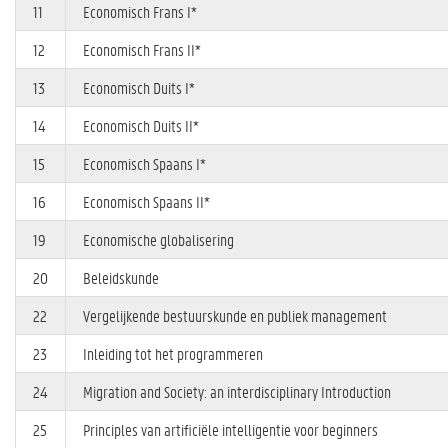
11
Economisch Frans I*
12
Economisch Frans II*
13
Economisch Duits I*
14
Economisch Duits II*
15
Economisch Spaans I*
16
Economisch Spaans II*
19
Economische globalisering
20
Beleidskunde
22
Vergelijkende bestuurskunde en publiek management
23
Inleiding tot het programmeren
24
Migration and Society: an interdisciplinary Introduction
25
Principles van artificiële intelligentie voor beginners