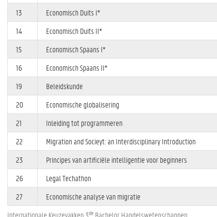
13
Economisch Duits I*
14
Economisch Duits II*
15
Economisch Spaans I*
16
Economisch Spaans II*
19
Beleidskunde
20
Economische globalisering
21
Inleiding tot programmeren
22
Migration and Socieyt: an Interdisciplinary Introduction
23
Principes van artificiële intelligentie voor beginners
26
Legal Techathon
27
Economische analyse van migratie
de
Internationale Keuzevakken 3
Bachelor Handelswetenschappen