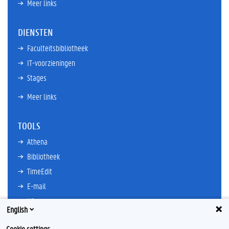
Meer links
DIENSTEN
Faculteitsbibliotheek
IT-voorzieningen
Stages
Meer links
TOOLS
Athena
Bibliotheek
TimeEdit
E-mail
Ufora
English
Oasis
Cookie settings