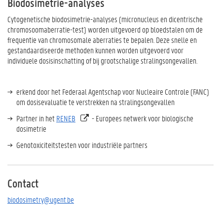
Biodosimetrie-analyses
Cytogenetische biodosimetrie-analyses (micronucleus en dicentrische
chromosoomaberratie-test) worden uitgevoerd op bloedstalen om de
frequentie van chromosomale aberraties te bepalen. Deze snelle en
gestandaardiseerde methoden kunnen worden uitgevoerd voor
individuele dosisinschatting of bij grootschalige stralingsongevallen.
erkend door het Federaal Agentschap voor Nucleaire Controle (FANC)
om dosisevaluatie te verstrekken na stralingsongevallen
Partner in het
RENEB
- Europees netwerk voor biologische
dosimetrie
Genotoxiciteitstesten voor industriële partners
Contact
biodosimetry@ugent.be