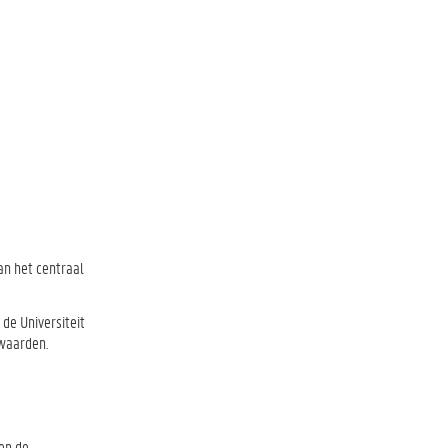
an het centraal
de Universiteit
rwaarden.
 en de