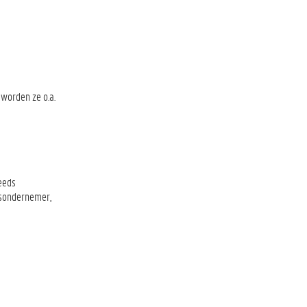
worden ze o.a.
eeds
isondernemer,