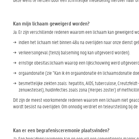
Kan mijn lichaam geweigerd worden?
Ja. Er zijn verschillende redenen waarom een lichaam kan geweigerd w
indien het lichaam niet binnen 48u na overlijden naar onze dienst ge
verkeersongeval (tenzij balseming nog kan uitgevoerd worden).
ernstige obesitas.lichaam waarop een lijkschouwing werd uitgevoerd
orgaandonatie (zie "Kan ik én orgaandonatie én lichaamsdonatie do
besmettelijke ziekten zoals: hepatitis, AIDS, tuberculose, Creutzfe
zenuwstelsel), huidinfecties zoals zona (Herpes zoster) of methicill
Dit zijn de meest voorkomende redenen waarom een lichaam niet geacce
wordt beslist na overlijden. Om onnodig verdriet en teleurstelling bij d
Kan er een begrafenisceremonie plaatsvinden?
Ja. Een begrafenisceremonie kan op een vrij een conventionele manier g