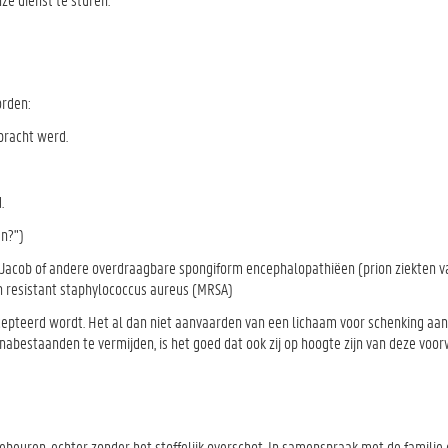
orden:
bracht werd.
.
en?")
ldt-Jacob of andere overdraagbare spongiform encephalopathiëen (prion ziekten v
in resistant staphylococcus aureus (MRSA)
pteerd wordt. Het al dan niet aanvaarden van een lichaam voor schenking aan 
e nabestaanden te vermijden, is het goed dat ook zij op hoogte zijn van deze voo
ebeuren, echter zonder het stoffelijk overschot. In samenspraak met de familie