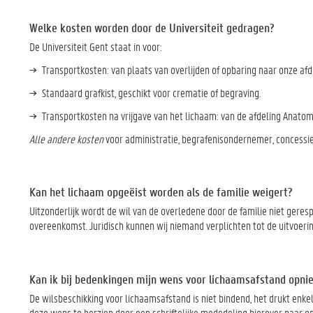
Welke kosten worden door de Universiteit gedragen?
De Universiteit Gent staat in voor:
Transportkosten: van plaats van overlijden of opbaring naar onze afd
Standaard grafkist, geschikt voor crematie of begraving.
Transportkosten na vrijgave van het lichaam: van de afdeling Anato
Alle andere kosten
voor administratie, begrafenisondernemer, concessies
Kan het lichaam opgeëist worden als de familie weigert?
Uitzonderlijk wordt de wil van de overledene door de familie niet gere
overeenkomst. Juridisch kunnen wij niemand verplichten tot de uitvoer
Kan ik bij bedenkingen mijn wens voor lichaamsafstand opni
De wilsbeschikking voor lichaamsafstand is niet bindend, het drukt enkel
deze wens te herzien door een schriftelijke mededeling hierover naar on