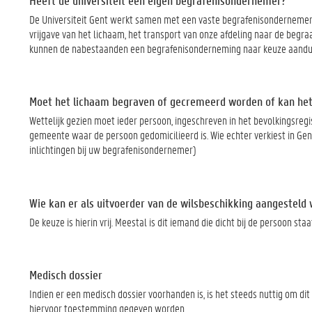
Heeft de universiteit een eigen begrafenisondernemer?
De Universiteit Gent werkt samen met een vaste begrafenisondernemer. 
vrijgave van het lichaam, het transport van onze afdeling naar de begra
kunnen de nabestaanden een begrafenisonderneming naar keuze aandu
Moet het lichaam begraven of gecremeerd worden of kan het l
Wettelijk gezien moet ieder persoon, ingeschreven in het bevolkingsregi
gemeente waar de persoon gedomicilieerd is. Wie echter verkiest in Gen
inlichtingen bij uw begrafenisondernemer)
Wie kan er als uitvoerder van de wilsbeschikking aangesteld
De keuze is hierin vrij. Meestal is dit iemand die dicht bij de persoon sta
Medisch dossier
Indien er een medisch dossier voorhanden is, is het steeds nuttig om di
hiervoor toestemming gegeven worden.