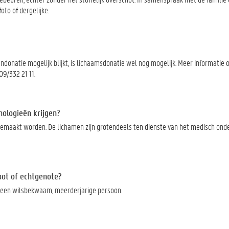
to of dergelijke.
onatie mogelijk blijkt, is lichaamsdonatie wel nog mogelijk. Meer informatie
9/332 21 11.
hologieën krijgen?
emaakt worden. De lichamen zijn grotendeels ten dienste van het medisch onde
oot of echtgenote?
 een wilsbekwaam, meerderjarige persoon.