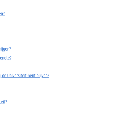
en?
rijgen?
genote?
de Universiteit Gent blijven?
teit?