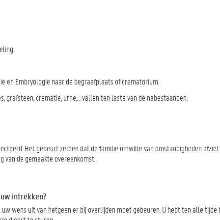
eling
mie en Embryologie naar de begraafplaats of crematorium.
, grafsteen, crematie, urne,… vallen ten laste van de nabestaanden.
specteerd. Het gebeurt zelden dat de familie omwille van omstandigheden afziet
ing van de gemaakte overeenkomst.
euw intrekken?
 uw wens uit van hetgeen er bij overlijden moet gebeuren. U hebt ten alle tijde
ze dienst te sturen.