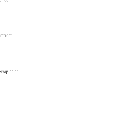
 omtrent
rwijs en er