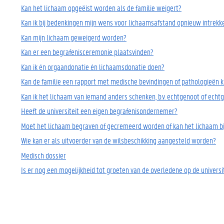
Kan het lichaam opgeëist worden als de familie weigert?
Kan ik bij bedenkingen mijn wens voor lichaamsafstand opnieuw intrekk
Kan mijn lichaam geweigerd worden?
Kan er een begrafenisceremonie plaatsvinden?
Kan ik én orgaandonatie én lichaamsdonatie doen?
Kan de familie een rapport met medische bevindingen of pathologieën k
Kan ik het lichaam van iemand anders schenken, b.v. echtgenoot of echt
Heeft de universiteit een eigen begrafenisondernemer?
Moet het lichaam begraven of gecremeerd worden of kan het lichaam bij 
Wie kan er als uitvoerder van de wilsbeschikking aangesteld worden?
Medisch dossier
Is er nog een mogelijkheid tot groeten van de overledene op de universi