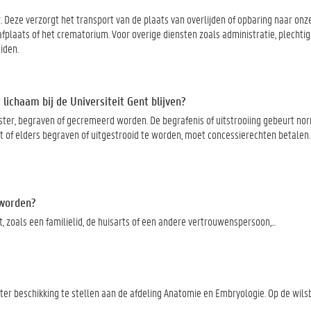
Deze verzorgt het transport van de plaats van overlijden of opbaring naar onze
afplaats of het crematorium. Voor overige diensten zoals administratie, plechti
iden.
ichaam bij de Universiteit Gent blijven?
ster, begraven of gecremeerd worden. De begrafenis of uitstrooiing gebeurt nor
t of elders begraven of uitgestrooid te worden, moet concessierechten betalen.
 worden?
at, zoals een familielid, de huisarts of een andere vertrouwenspersoon,...
t ter beschikking te stellen aan de afdeling Anatomie en Embryologie. Op de wils