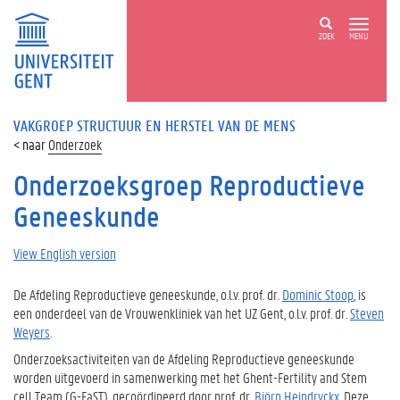
ZOEK
MENU
VAKGROEP STRUCTUUR EN HERSTEL VAN DE MENS
Onderzoek
Onderzoeksgroep Reproductieve
Geneeskunde
View English version
De Afdeling Reproductieve
g
eneeskunde, o.l.v.
p
rof. dr.
Dominic Stoop
, is
een onderdeel van de Vrouwenkliniek van het UZ Gent, o.l.v.
p
rof. dr.
Steven
Weyers
.
Onderzoeksactiviteiten van de Afdeling Reproductieve geneeskunde
worden uitgevoerd in samenwerking met het Ghent-Fertility and Stem
cell Team (G-FaST), gecoördineerd door prof. dr.
Björn Heindryckx
. Deze