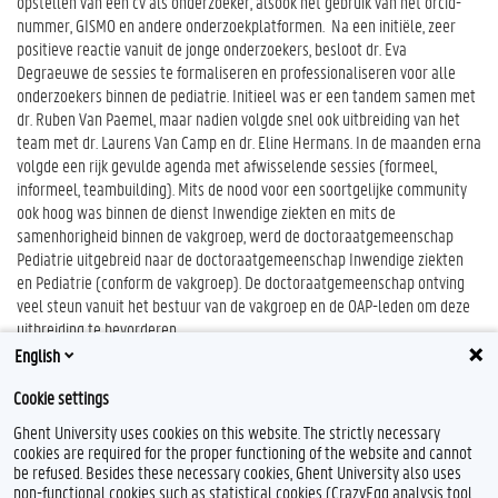
opstellen van een cv als onderzoeker, alsook het gebruik van het orcid-
nummer, GISMO en andere onderzoekplatformen. Na een initiële, zeer
positieve reactie vanuit de jonge onderzoekers, besloot dr. Eva
Degraeuwe de sessies te formaliseren en professionaliseren voor alle
onderzoekers binnen de pediatrie. Initieel was er een tandem samen met
dr. Ruben Van Paemel, maar nadien volgde snel ook uitbreiding van het
team met dr. Laurens Van Camp en dr. Eline Hermans. In de maanden erna
volgde een rijk gevulde agenda met afwisselende sessies (formeel,
informeel, teambuilding). Mits de nood voor een soortgelijke community
ook hoog was binnen de dienst Inwendige ziekten en mits de
samenhorigheid binnen de vakgroep, werd de doctoraatgemeenschap
Pediatrie uitgebreid naar de doctoraatgemeenschap Inwendige ziekten
en Pediatrie (conform de vakgroep). De doctoraatgemeenschap ontving
veel steun vanuit het bestuur van de vakgroep en de OAP-leden om deze
uitbreiding te bevorderen.
English
Cookie settings
Ghent University uses cookies on this website. The strictly necessary
cookies are required for the proper functioning of the website and cannot
be refused. Besides these necessary cookies, Ghent University also uses
non-functional cookies such as statistical cookies (CrazyEgg analysis tool,