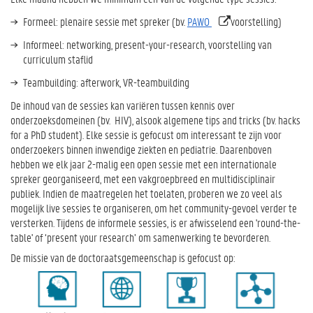
Formeel: plenaire sessie met spreker (bv.
PAWO
voorstelling)
Informeel: networking, present-your-research, voorstelling van
curriculum staflid
Teambuilding: afterwork, VR-teambuilding
De inhoud van de sessies kan variëren tussen kennis over
onderzoeksdomeinen (bv. HIV), alsook algemene tips and tricks (bv. hacks
for a PhD student). Elke sessie is gefocust om interessant te zijn voor
onderzoekers binnen inwendige ziekten en pediatrie. Daarenboven
hebben we elk jaar 2-malig een open sessie met een internationale
spreker georganiseerd, met een vakgroepbreed en multidisciplinair
publiek. Indien de maatregelen het toelaten, proberen we zo veel als
mogelijk live sessies te organiseren, om het community-gevoel verder te
versterken. Tijdens de informele sessies, is er afwisselend een 'round-the-
table' of ‘present your research’ om samenwerking te bevorderen.
De missie van de doctoraatsgemeenschap is gefocust op: