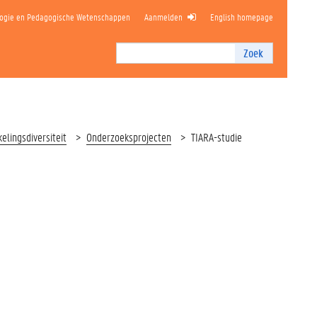
logie en Pedagogische Wetenschappen
Aanmelden
English homepage
Zoek
Zoek
I
n
t
e
r
lingsdiversiteit
Onderzoeksprojecten
TIARA-studie
n
z
o
e
k
e
n