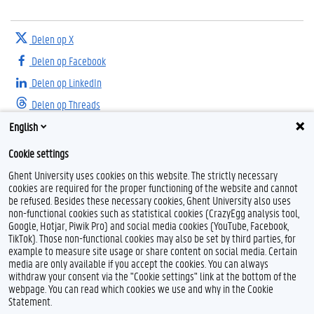
Delen op X
Delen op Facebook
Delen op LinkedIn
Delen op Threads
English
Cookie settings
Ghent University uses cookies on this website. The strictly necessary
cookies are required for the proper functioning of the website and cannot
be refused. Besides these necessary cookies, Ghent University also uses
non-functional cookies such as statistical cookies (CrazyEgg analysis tool,
F
I
Google, Hotjar, Piwik Pro) and social media cookies (YouTube, Facebook,
a
n
TikTok). Those non-functional cookies may also be set by third parties, for
c
s
example to measure site usage or share content on social media. Certain
e
t
Feedback
media are only available if you accept the cookies. You can always
b
a
withdraw your consent via the "Cookie settings" link at the bottom of the
Privacy
o
g
webpage. You can read which cookies we use and why in the Cookie
Disclaimer
o
r
Statement.
k
a
Cookieverklaring