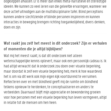
oogkleppen afvallen. Er is meer dan enkel meta-narratieve en stereotype
ideeën. We kunnen zo veel leren van die geleefde ervaringen, wanneer we
deze actief uitnodigen aan de multidisciplinaire tafel. Blind perceptions
kunnen andere slechtziende of blinde personen inspireren en kunnen
interacties in beweging brengen richting toegankelijkheid, divers denken,
doen en zijn.
Wat raakt jou zelf het meest in dit onderzoek? Zijn er verhalen
of momenten die je altijd bijblijven?
Wat mij het meest raakt, is dat dit onderzoek niet alleen
wetenschappelijke kennis oplevert, maar ook een persoonlijk cadeau is. Ik
had altijd verwacht dat ik onderzoek zou doen over visuele beperking,
maar doordat ik zelf een visuele beperking heb, merk ik hoe waardevol
het is om via dit werk ook mijn eigen kijk voortdurend te verruimen.
Reflecteren over en met blindheid geeft mij de ruimte om blindheid
telkens opnieuw te herdenken, te conceptualiseren en anders te
verbeelden. Daarnaast blijft mijn appreciatie en bewondering groeien
voor hoe personen met een visuele beperking hun leven vormgeven, altijd
in relatie tot de mensen om hen heen.