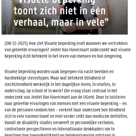
(
08-12-2025
) Hoe ziet Visuele beperking eruit wanneer we vertrekken
van geleefde ervaringen? Jentel Van Havermaet onderzoekt wat visuele
beperking écht betekent in het leven van mensen en hun omgeving.
Visuele beperking worden vaak begrepen via vaste beelden en
hardnekkige stereotypen. Maar wat betekent blindheid of
slechtziendheid werkelijk in het dagelijkse leven, in relaties, in
ouderschap, op school of in werk? Die vraag staat centraal in het
onderzoek van Jentel Van Havermaet aan de UGent. Door te luisteren
naar geleefde ervaringen van mensen met een visuele beperking – en
van de personen rondom hen – verkent haar onderzoek hoe blindheid
zich in vele vormen toont en veel verder reikt dan medische definities.
Vanuit de disability studies verweeft ze persoonlijke verhalen,
contextuele perspectieven en internationale denkkaders om te
begrijpen hoe toegankelijkheid en betekenisgeving ontstaan in