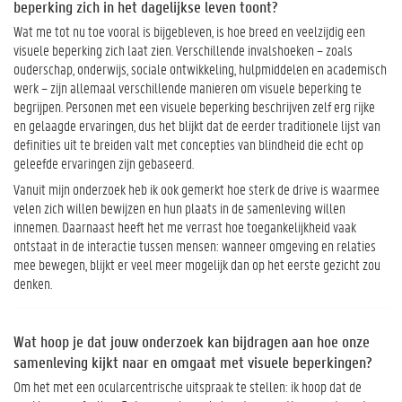
beperking zich in het dagelijkse leven toont?
Wat me tot nu toe vooral is bijgebleven, is hoe breed en veelzijdig een
visuele beperking zich laat zien. Verschillende invalshoeken – zoals
ouderschap, onderwijs, sociale ontwikkeling, hulpmiddelen en academisch
werk – zijn allemaal verschillende manieren om visuele beperking te
begrijpen. Personen met een visuele beperking beschrijven zelf erg rijke
en gelaagde ervaringen, dus het blijkt dat de eerder traditionele lijst van
definities uit te breiden valt met concepties van blindheid die echt op
geleefde ervaringen zijn gebaseerd.
Vanuit mijn onderzoek heb ik ook gemerkt hoe sterk de drive is waarmee
velen zich willen bewijzen en hun plaats in de samenleving willen
innemen. Daarnaast heeft het me verrast hoe toegankelijkheid vaak
ontstaat in de interactie tussen mensen: wanneer omgeving en relaties
mee bewegen, blijkt er veel meer mogelijk dan op het eerste gezicht zou
denken.
Wat hoop je dat jouw onderzoek kan bijdragen aan hoe onze
samenleving kijkt naar en omgaat met visuele beperkingen?
Om het met een ocularcentrische uitspraak te stellen: ik hoop dat de