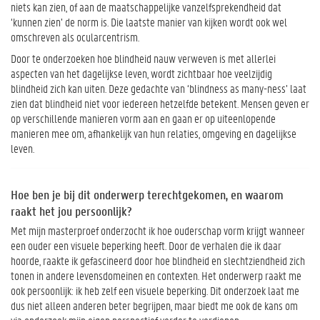
niets kan zien, of aan de maatschappelijke vanzelfsprekendheid dat
‘kunnen zien’ de norm is. Die laatste manier van kijken wordt ook wel
omschreven als ocularcentrism.
Door te onderzoeken hoe blindheid nauw verweven is met allerlei
aspecten van het dagelijkse leven, wordt zichtbaar hoe veelzijdig
blindheid zich kan uiten. Deze gedachte van ‘blindness as many-ness’ laat
zien dat blindheid niet voor iedereen hetzelfde betekent. Mensen geven er
op verschillende manieren vorm aan en gaan er op uiteenlopende
manieren mee om, afhankelijk van hun relaties, omgeving en dagelijkse
leven.
Hoe ben je bij dit onderwerp terechtgekomen, en waarom
raakt het jou persoonlijk?
Met mijn masterproef onderzocht ik hoe ouderschap vorm krijgt wanneer
een ouder een visuele beperking heeft. Door de verhalen die ik daar
hoorde, raakte ik gefascineerd door hoe blindheid en slechtziendheid zich
tonen in andere levensdomeinen en contexten. Het onderwerp raakt me
ook persoonlijk: ik heb zelf een visuele beperking. Dit onderzoek laat me
dus niet alleen anderen beter begrijpen, maar biedt me ook de kans om