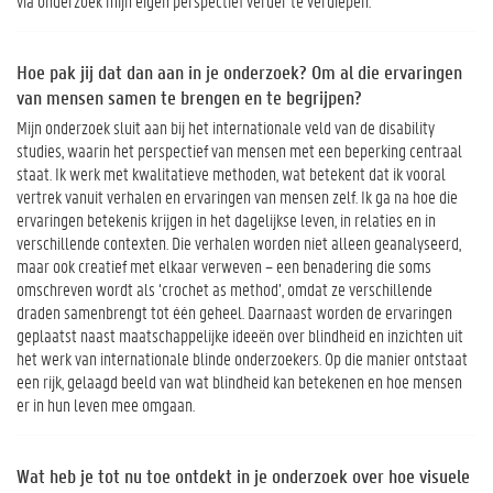
via onderzoek mijn eigen perspectief verder te verdiepen.
Hoe pak jij dat dan aan in je onderzoek? Om al die ervaringen
van mensen samen te brengen en te begrijpen?
Mijn onderzoek sluit aan bij het internationale veld van de disability
studies, waarin het perspectief van mensen met een beperking centraal
staat. Ik werk met kwalitatieve methoden, wat betekent dat ik vooral
vertrek vanuit verhalen en ervaringen van mensen zelf. Ik ga na hoe die
ervaringen betekenis krijgen in het dagelijkse leven, in relaties en in
verschillende contexten. Die verhalen worden niet alleen geanalyseerd,
maar ook creatief met elkaar verweven – een benadering die soms
omschreven wordt als ‘crochet as method’, omdat ze verschillende
draden samenbrengt tot één geheel. Daarnaast worden de ervaringen
geplaatst naast maatschappelijke ideeën over blindheid en inzichten uit
het werk van internationale blinde onderzoekers. Op die manier ontstaat
een rijk, gelaagd beeld van wat blindheid kan betekenen en hoe mensen
er in hun leven mee omgaan.
Wat heb je tot nu toe ontdekt in je onderzoek over hoe visuele