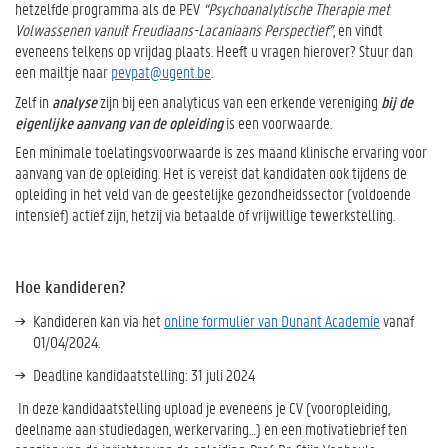
hetzelfde programma als de PEV
“Psychoanalytische Therapie met
Volwassenen vanuit Freudiaans-Lacaniaans Perspectief”
, en vindt
eveneens telkens op vrijdag plaats. Heeft u vragen hierover? Stuur dan
een mailtje naar
pevpat@ugent.be
.
Zelf in
analyse
zijn bij een analyticus van een erkende vereniging
bij de
eigenlijke aanvang van de opleiding
is een voorwaarde.
Een minimale toelatingsvoorwaarde is zes maand klinische ervaring voor
aanvang van de opleiding. Het is vereist dat kandidaten ook tijdens de
opleiding in het veld van de geestelijke gezondheidssector (voldoende
intensief) actief zijn, hetzij via betaalde of vrijwillige tewerkstelling.
Hoe kandideren?
Kandideren kan via het
online formulier van Dunant Academie
vanaf
01/04/2024.
Deadline kandidaatstelling: 31 juli 2024
In deze kandidaatstelling upload je eveneens je CV (vooropleiding,
deelname aan studiedagen, werkervaring…) en een motivatiebrief ten