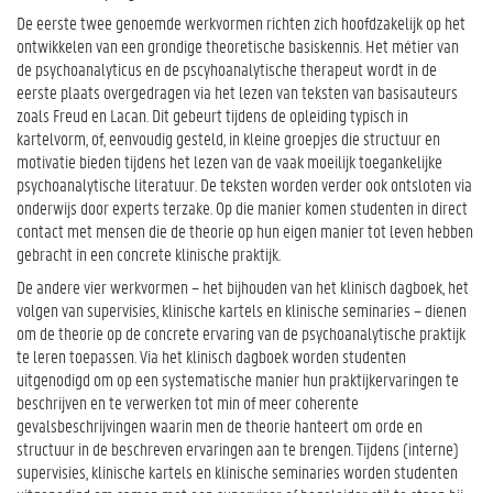
De eerste twee genoemde werkvormen richten zich hoofdzakelijk op het
ontwikkelen van een grondige theoretische basiskennis. Het métier van
de psychoanalyticus en de pscyhoanalytische therapeut wordt in de
eerste plaats overgedragen via het lezen van teksten van basisauteurs
zoals Freud en Lacan. Dit gebeurt tijdens de opleiding typisch in
kartelvorm, of, eenvoudig gesteld, in kleine groepjes die structuur en
motivatie bieden tijdens het lezen van de vaak moeilijk toegankelijke
psychoanalytische literatuur. De teksten worden verder ook ontsloten via
onderwijs door experts terzake. Op die manier komen studenten in direct
contact met mensen die de theorie op hun eigen manier tot leven hebben
gebracht in een concrete klinische praktijk.
De andere vier werkvormen – het bijhouden van het klinisch dagboek, het
volgen van supervisies, klinische kartels en klinische seminaries – dienen
om de theorie op de concrete ervaring van de psychoanalytische praktijk
te leren toepassen. Via het klinisch dagboek worden studenten
uitgenodigd om op een systematische manier hun praktijkervaringen te
beschrijven en te verwerken tot min of meer coherente
gevalsbeschrijvingen waarin men de theorie hanteert om orde en
structuur in de beschreven ervaringen aan te brengen. Tijdens (interne)
supervisies, klinische kartels en klinische seminaries worden studenten