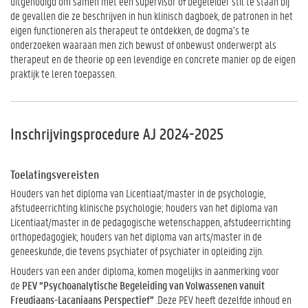
uitgenodigd om samen met een supervisor of begeleider stil te staan bij
de gevallen die ze beschrijven in hun klinisch dagboek, de patronen in het
eigen functioneren als therapeut te ontdekken, de dogma’s te
onderzoeken waaraan men zich bewust of onbewust onderwerpt als
therapeut en de theorie op een levendige en concrete manier op de eigen
praktijk te leren toepassen.
Inschrijvingsprocedure AJ 2024-2025
Toelatingsvereisten
Houders van het diploma van Licentiaat/master in de psychologie,
afstudeerrichting klinische psychologie; houders van het diploma van
Licentiaat/master in de pedagogische wetenschappen, afstudeerrichting
orthopedagogiek; houders van het diploma van arts/master in de
geneeskunde, die tevens psychiater of psychiater in opleiding zijn.
Houders van een ander diploma, komen mogelijks in aanmerking voor
de
PEV “Psychoanalytische Begeleiding van Volwassenen vanuit
Freudiaans-Lacaniaans Perspectief”
.Deze PEV heeft dezelfde inhoud en