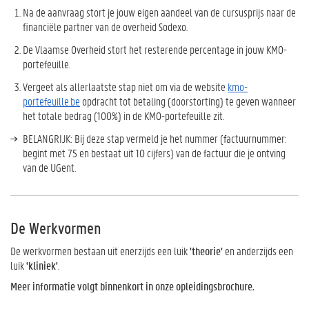
Na de aanvraag stort je jouw eigen aandeel van de cursusprijs naar de
financiële partner van de overheid Sodexo.
De Vlaamse Overheid stort het resterende percentage in jouw KMO-
portefeuille.
Vergeet als allerlaatste stap niet om via de website
kmo-
portefeuille.be
opdracht tot betaling (doorstorting) te geven wanneer
het totale bedrag (100%) in de KMO-portefeuille zit.
BELANGRIJK: Bij deze stap vermeld je het nummer (factuurnummer:
begint met 75 en bestaat uit 10 cijfers) van de factuur die je ontving
van de UGent.
De Werkvormen
De werkvormen bestaan uit enerzijds een luik
'theorie'
en anderzijds een
luik
'kliniek'
.
Meer informatie volgt binnenkort in onze opleidingsbrochure.