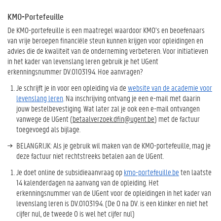
KMO-Portefeuille
De KMO-portefeuille is een maatregel waardoor KMO’s en beoefenaars
van vrije beroepen financiële steun kunnen krijgen voor opleidingen en
advies die de kwaliteit van de onderneming verbeteren. Voor initiatieven
in het kader van levenslang leren gebruik je het UGent
erkenningsnummer DV.O103194. Hoe aanvragen?
Je schrijft je in voor een opleiding via de
website van de academie voor
levenslang leren
. Na inschrijving ontvang je een e-mail met daarin
jouw bestelbevestiging. Wat later zal je ook een e-mail ontvangen
vanwege de UGent (
betaalverzoek.dfin@ugent.be
) met de factuur
toegevoegd als bijlage.
BELANGRIJK: Als je gebruik wil maken van de KMO-portefeuille, mag je
deze factuur niet rechtstreeks betalen aan de UGent.
Je doet online de subsidieaanvraag op
kmo-portefeuille.be
ten laatste
14 kalenderdagen na aanvang van de opleiding. Het
erkenningsnummer van de UGent voor de opleidingen in het kader van
levenslang leren is DV.O103194. (De O na DV. is een klinker en niet het
cijfer nul, de tweede 0 is wel het cijfer nul)