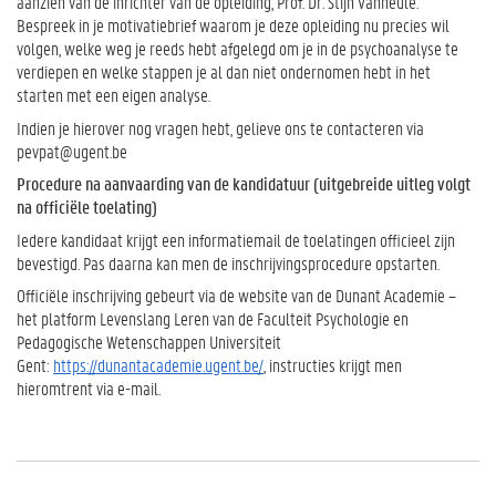
aanzien van de inrichter van de opleiding, Prof. Dr. Stijn Vanheule.
Bespreek in je motivatiebrief waarom je deze opleiding nu precies wil
volgen, welke weg je reeds hebt afgelegd om je in de psychoanalyse te
verdiepen en welke stappen je al dan niet ondernomen hebt in het
starten met een eigen analyse.
Indien je hierover nog vragen hebt, gelieve ons te contacteren via
pevpat@ugent.be
Procedure na aanvaarding van de kandidatuur (uitgebreide uitleg volgt
na officiële toelating)
Iedere kandidaat krijgt een informatiemail de toelatingen officieel zijn
bevestigd. Pas daarna kan men de inschrijvingsprocedure opstarten.
Officiële inschrijving gebeurt via de website van de Dunant Academie –
het platform Levenslang Leren van de Faculteit Psychologie en
Pedagogische Wetenschappen Universiteit
Gent:
https://dunantacademie.ugent.be/
, instructies krijgt men
hieromtrent via e-mail.