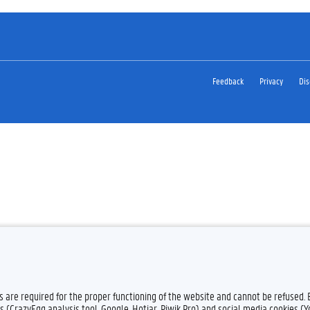
Feedback
Privacy
Dis
es are required for the proper functioning of the website and cannot be refused.
s (CrazyEgg analysis tool, Google, Hotjar, Piwik Pro) and social media cookies (