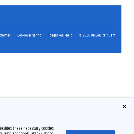
claimer
Cookieverklaring
Toegankelijkheid
© 2026 Universiteit Gent
 Besides these necessary cookies,
YouTube, Facebook, TikTok). Those