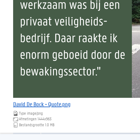
David De Bock - Quote.png
Type
image/png
Afmetingen
1444x963
Bestandsgrootte
1.0 MB
Download
Klik voor de volledige weergave van de afbeelding