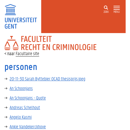
ZOEK
MENU
FACULTEIT
RECHT
EN
Facultaire site
CRIMINOLOGIE
personen
20-11-30 Sarah Byttebier OCAD thesisprijs.jpeg
An Schoonjans
An Schoonjans - Quote
Andreas Schelhout
Angelo Kasmi
Ankie Vandekerckhove