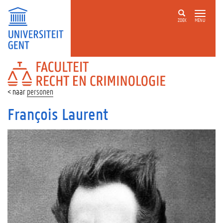
ZOEK
MENU
FACULTEIT
RECHT
EN
personen
CRIMINOLOGIE
François Laurent