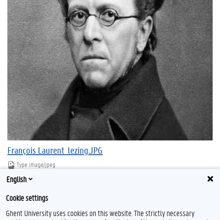
François Laurent_lezing.JPG
Type
image/jpeg
Afmetingen
557x474
English
Bestandsgrootte
46.3 KB
Cookie settings
Download
Klik voor de volledige weergave van de afbeelding
Ghent University uses cookies on this website. The strictly necessary