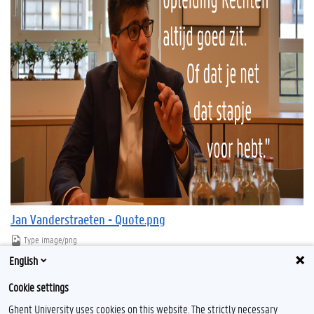
Jan Vanderstraeten - Quote.png
Type
image/png
Afmetingen
1444x963
English
Bestandsgrootte
1.8 MB
Cookie settings
Download
Klik voor de volledige weergave van de afbeelding
Ghent University uses cookies on this website. The strictly necessary