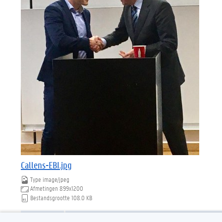
Callens-EBI.jpg
Type
image/jpeg
Afmetingen
899x1200
Bestandsgrootte
108.0 KB
Download
Klik voor de volledige weergave van de afbeelding