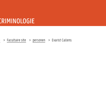
T RECHT EN CRIMINOLOGIE
n
Facultaire site
personen
Evarist Callens