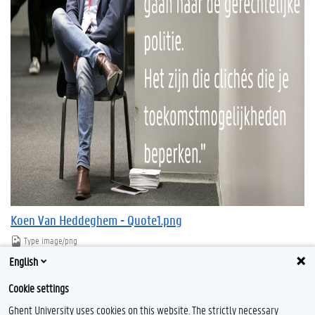
Koen Van Heddeghem - Quote1.png
Type
image/png
Afmetingen
1444x963
English
Bestandsgrootte
1.6 MB
Cookie settings
Download
Klik voor de volledige weergave van de afbeelding
Ghent University uses cookies on this website. The strictly necessary