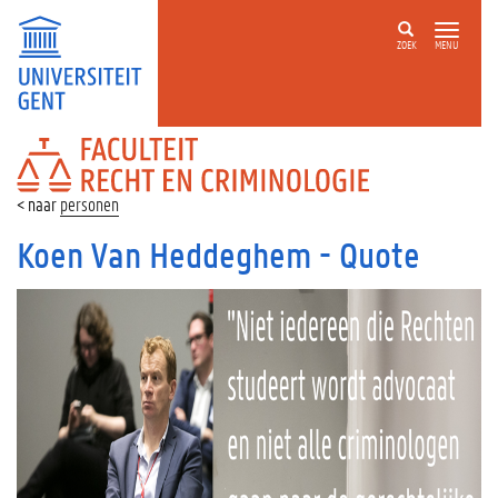
ZOEK
MENU
FACULTEIT
RECHT
EN
personen
CRIMINOLOGIE
Koen Van Heddeghem - Quote