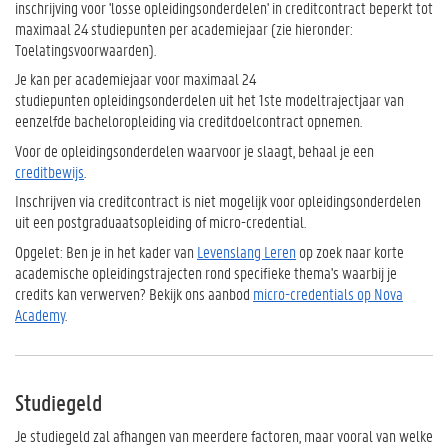
inschrijving voor 'losse opleidingsonderdelen' in creditcontract beperkt tot
maximaal 24 studiepunten per academiejaar (zie hieronder:
Toelatingsvoorwaarden).
Je kan per academiejaar voor
maximaal 24
studiepunten
opleidingsonderdelen uit het 1ste modeltrajectjaar van
eenzelfde bacheloropleiding via creditdoelcontract opnemen.
Voor de opleidingsonderdelen waarvoor je slaagt, behaal je een
creditbewijs
.
Inschrijven via creditcontract is niet mogelijk voor opleidingsonderdelen
uit een postgraduaatsopleiding of micro-credential.
Opgelet: Ben je in het kader van
Levenslang Leren
op zoek naar korte
academische opleidingstrajecten rond specifieke thema's waarbij je
credits kan verwerven? Bekijk ons aanbod
micro-credentials op Nova
Academy
.
Studiegeld
Je studiegeld zal afhangen van meerdere factoren, maar vooral van welke