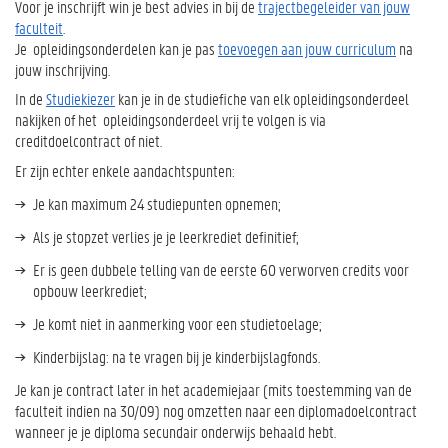
Voor je inschrijft win je best advies in bij de
trajectbegeleider van jouw
faculteit
.
Je opleidingsonderdelen kan je pas
toevoegen aan jouw curriculum
na
jouw inschrijving.
In de
Studiekiezer
kan je in de studiefiche van elk opleidingsonderdeel
nakijken of het opleidingsonderdeel vrij te volgen is via
creditdoelcontract of niet.
Er zijn echter enkele aandachtspunten:
Je kan maximum 24 studiepunten opnemen;
Als je stopzet verlies je je leerkrediet definitief;
Er is geen dubbele telling van de eerste 60 verworven credits voor
opbouw leerkrediet;
Je komt niet in aanmerking voor een studietoelage;
Kinderbijslag: na te vragen bij je kinderbijslagfonds.
Je kan je contract later in het academiejaar (mits toestemming van de
faculteit indien na 30/09) nog omzetten naar een diplomadoelcontract
wanneer je je diploma secundair onderwijs behaald hebt.