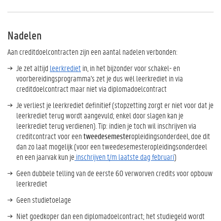
Nadelen
Aan creditdoelcontracten zijn een aantal nadelen verbonden:
Je zet altijd
leerkrediet
in, in het bijzonder voor schakel- en
voorbereidingsprogramma's zet je dus wél leerkrediet in via
creditdoelcontract maar niet via diplomadoelcontract
Je verliest je leerkrediet definitief (stopzetting zorgt er niet voor dat je
leerkrediet terug wordt aangevuld; enkel door slagen kan je
leerkrediet terug verdienen). Tip: indien je toch wil inschrijven via
creditcontract voor een
tweedesemester
opleidingsonderdeel, doe dit
dan zo laat mogelijk (voor een tweedesemesteropleidingsonderdeel
en een jaarvak kun je
inschrijven t/m laatste dag februari
)
Geen dubbele telling van de eerste 60 verworven credits voor opbouw
leerkrediet
Geen studietoelage
Niet goedkoper dan een diplomadoelcontract; het
studiegeld
wordt