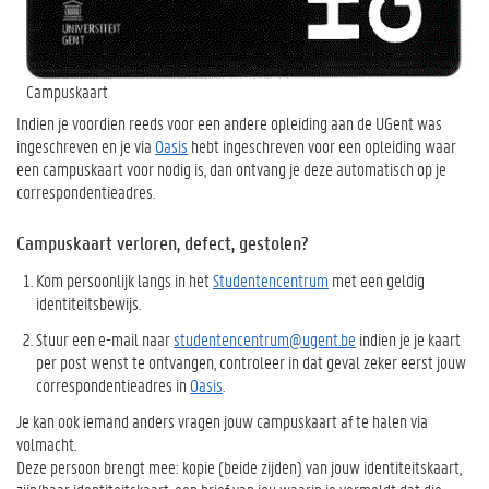
Campuskaart
Indien je voordien reeds voor een andere opleiding aan de UGent was
ingeschreven en je via
Oasis
hebt ingeschreven voor een opleiding waar
een campuskaart voor nodig is, dan ontvang je deze automatisch op je
correspondentieadres.
Campuskaart verloren, defect, gestolen?
Kom persoonlijk langs in het
Studentencentrum
met een geldig
identiteitsbewijs.
Stuur een e-mail naar
studentencentrum@ugent.be
indien je je kaart
per post wenst te ontvangen, controleer in dat geval zeker eerst jouw
correspondentieadres in
Oasis
.
Je kan ook iemand anders vragen jouw campuskaart af te halen via
volmacht.
Deze persoon brengt mee: kopie (beide zijden) van jouw identiteitskaart,