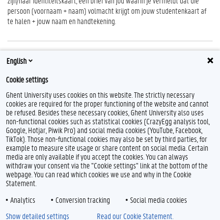
zijn/haar identiteitskaart, een brief van jou waarin je vermeldt dat die
persoon (voornaam + naam) volmacht krijgt om jouw studentenkaart af
te halen + jouw naam en handtekening.
English
Contact
Cookie settings
studentencentrum@ugent.be
Ghent University uses cookies on this website. The strictly necessary
cookies are required for the proper functioning of the website and cannot
be refused. Besides these necessary cookies, Ghent University also uses
non-functional cookies such as statistical cookies (CrazyEgg analysis tool,
Google, Hotjar, Piwik Pro) and social media cookies (YouTube, Facebook,
TikTok). Those non-functional cookies may also be set by third parties, for
example to measure site usage or share content on social media. Certain
media are only available if you accept the cookies. You can always
withdraw your consent via the "Cookie settings" link at the bottom of the
webpage. You can read which cookies we use and why in the Cookie
Statement.
Analytics
Conversion tracking
Social media cookies
Show detailed settings
Read our Cookie Statement.