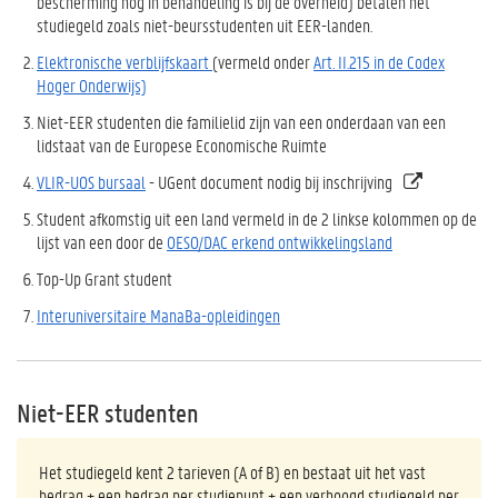
bescherming nog in behandeling is bij de overheid) betalen het
studiegeld zoals niet-beursstudenten uit EER-landen.
Elektronische verblijfskaart
(vermeld onder
Art. II.215 in de Codex
Hoger Onderwijs)
Niet-EER studenten die familielid zijn van een onderdaan van een
lidstaat van de Europese Economische Ruimte
VLIR-UOS bursaal
- UGent document nodig bij inschrijving
Student afkomstig uit een land vermeld in
de
2 linkse kolommen op de
l
ijst van een door de
OESO/DAC erkend ontwikkelingsland
Top-Up Grant student
Interuniversitaire ManaBa-opleidingen
Niet-EER studenten
Het studiegeld kent 2 tarieven (A of B) en bestaat uit het vast
bedrag + een bedrag per studiepunt + een verhoogd studiegeld per