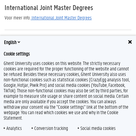
International Joint Master Degrees
Voor meer info:
International Joint Master Degrees
English
Contact
Cookie settings
studiegeld@ugent.be
Ghent University uses cookies on this website. The strictly necessary
cookies are required for the proper functioning of the website and cannot
be refused. Besides these necessary cookies, Ghent University also uses
non-functional cookies such as statistical cookies (CrazyEgg analysis tool,
Google, Hotjar, Piwik Pro) and social media cookies (YouTube, Facebook,
TikTok). Those non-functional cookies may also be set by third parties, for
example to measure site usage or share content on social media. Certain
media are only available if you accept the cookies. You can always
withdraw your consent via the "Cookie settings" link at the bottom of the
webpage. You can read which cookies we use and why in the Cookie
Statement.
Analytics
Conversion tracking
Social media cookies