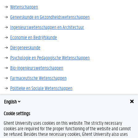
Wetenschappen
Geneeskunde en Gezondheidswetenschappen
Ingenieurswetenschappen en Architectuur
Economie en Bedrijfskunde
Diergeneeskunde
Psychologie en Pedagogische Wetenschappen
Bio-ingenieurswetenschappen
Farmaceutische Wetenschappen
Politieke en Sociale Wetenschappen
English
Voor
algemene
informatie voor studenten ga je naar het
Cookie settings
studentenportaal
.
Ghent University uses cookies on this website. The strictly necessary
cookies are required for the proper functioning of the website and cannot
be refused. Besides these necessary cookies, Ghent University also uses