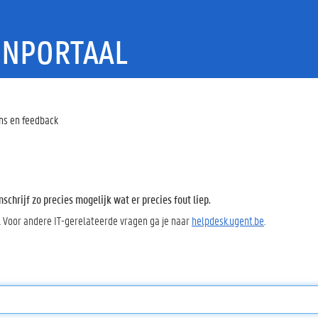
ENPORTAAL
s en feedback
chrijf zo precies mogelijk wat er precies fout liep.
. Voor andere IT-gerelateerde vragen ga je naar
helpdesk.ugent.be
.