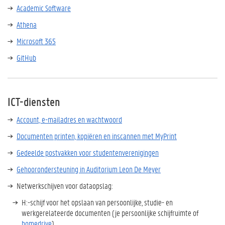
Academic Software
Athena
Microsoft 365
GitHub
ICT-diensten
Account, e-mailadres en wachtwoord
Documenten printen, kopiëren en inscannen met MyPrint
Gedeelde postvakken voor studentenverenigingen
Gehoorondersteuning in Auditorium Leon De Meyer
Netwerkschijven voor dataopslag:
H:-schijf voor het opslaan van persoonlijke, studie- en
werkgerelateerde documenten (je persoonlijke schijfruimte of
homedrive
)