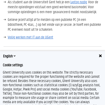
Als student aan de Universiteit Gent heb je een
laptop nodig
. Voor de
meeste opleidingen volstaat een goed werkend basismodel. Voor
sommige opleidingen is een meer geavanceerd model noodzakelijk.
Gelieve jezelf altijd af te melden op een publieke PC (in een
bibliotheek, PC-klas, ...) op het einde van je sessie. Je hoeft een publieke
PC evenwel nooit uit te schakelen.
Veilig werken met IT aan de UGent
English
ICT-problemen?
Cookie settings
Contacteer
ICT Helpme
of één van de
toepassingsspecifieke helpdesks
.
Ghent University uses cookies on this website. The strictly necessary
cookies are required for the proper functioning of the website and cannot
be refused. Besides these necessary cookies, Ghent University also uses
non-functional cookies such as statistical cookies (CrazyEgg analysis tool,
Google, Hotjar, Piwik Pro) and social media cookies (YouTube, Facebook,
TikTok). Those non-functional cookies may also be set by third parties, for
example to measure site usage or share content on social media. Certain
media are only available if you accept the cookies. You can always