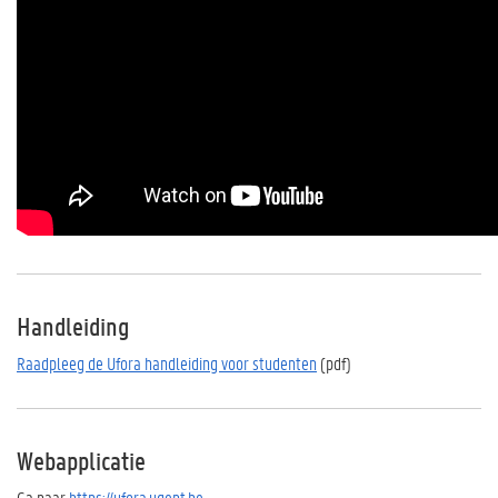
Handleiding
Raadpleeg de Ufora handleiding voor studenten
(pdf)
Webapplicatie
Ga naar
https://ufora.ugent.be