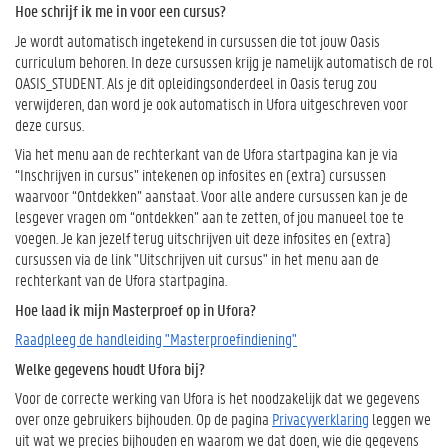
Hoe schrijf ik me in voor een cursus?
Je wordt automatisch ingetekend in cursussen die tot jouw Oasis
curriculum behoren. In deze cursussen krijg je namelijk automatisch de rol
OASIS_STUDENT. Als je dit opleidingsonderdeel in Oasis terug zou
verwijderen, dan word je ook automatisch in Ufora uitgeschreven voor
deze cursus.
Via het menu aan de rechterkant van de Ufora startpagina kan je via
“Inschrijven in cursus” intekenen op infosites en (extra) cursussen
waarvoor “Ontdekken” aanstaat. Voor alle andere cursussen kan je de
lesgever vragen om “ontdekken” aan te zetten, of jou manueel toe te
voegen. Je kan jezelf terug uitschrijven uit deze infosites en (extra)
cursussen via de link "Uitschrijven uit cursus" in het menu aan de
rechterkant van de Ufora startpagina.
Hoe laad ik mijn Masterproef op in Ufora?
Raadpleeg de handleiding "Masterproefindiening"
Welke gegevens houdt Ufora bij?
Voor de correcte werking van Ufora is het noodzakelijk dat we gegevens
over onze gebruikers bijhouden. Op de pagina
Privacyverklaring
leggen we
uit wat we precies bijhouden en waarom we dat doen, wie die gegevens