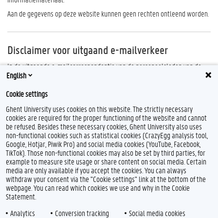
Aan de gegevens op deze website kunnen geen rechten ontleend worden.
Disclaimer voor uitgaand e-mailverkeer
In de uitgaande e-mailcorrespondentie van de personeelsleden van de
English
Universiteit Gent wordt geen standaarddisclaimer of
vertrouwelijkheidsclausule opgenomen.
Cookie settings
Er wordt wel een link naar de
e-mailpolicy van de universiteit
voorzien.
Ghent University uses cookies on this website. The strictly necessary
cookies are required for the proper functioning of the website and cannot
be refused. Besides these necessary cookies, Ghent University also uses
non-functional cookies such as statistical cookies (CrazyEgg analysis tool,
Google, Hotjar, Piwik Pro) and social media cookies (YouTube, Facebook,
TikTok). Those non-functional cookies may also be set by third parties, for
example to measure site usage or share content on social media. Certain
Feedback
media are only available if you accept the cookies. You can always
withdraw your consent via the "Cookie settings" link at the bottom of the
Privacy
webpage. You can read which cookies we use and why in the Cookie
Disclaimer
Statement.
Cookieverklaring
Analytics
Conversion tracking
Social media cookies
Toegankelijkheid