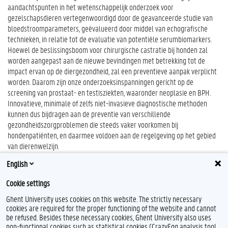
aandachtspunten in het wetenschappelijk onderzoek voor
gezelschapsdieren vertegenwoordigd door de geavanceerde studie van
bloedstroomparameters, geëvalueerd door middel van echografische
technieken, in relatie tot de evaluatie van potentiële serumbiomarkers.
Hoewel de beslissingsboom voor chirurgische castratie bij honden zal
worden aangepast aan de nieuwe bevindingen met betrekking tot de
impact ervan op de diergezondheid, zal een preventieve aanpak verplicht
worden. Daarom zijn onze onderzoeksinspanningen gericht op de
screening van prostaat- en testisziekten, waaronder neoplasie en BPH.
Innovatieve, minimale of zelfs niet-invasieve diagnostische methoden
kunnen dus bijdragen aan de preventie van verschillende
gezondheidszorgproblemen die steeds vaker voorkomen bij
hondenpatiënten, en daarmee voldoen aan de regelgeving op het gebied
van dierenwelzijn.
– Florin Posastiuc
English
Cookie settings
Ghent University uses cookies on this website. The strictly necessary
cookies are required for the proper functioning of the website and cannot
be refused. Besides these necessary cookies, Ghent University also uses
non-functional cookies such as statistical cookies (CrazyEgg analysis tool,