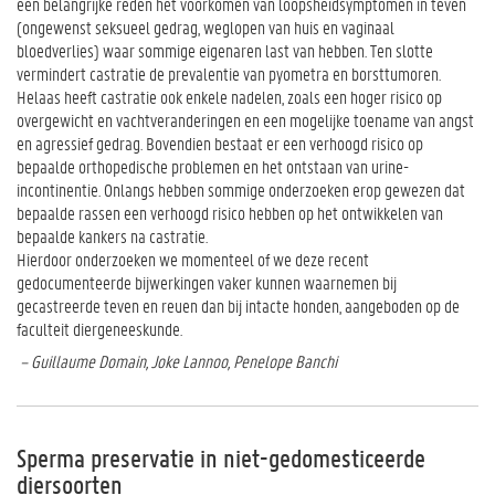
een belangrijke reden het voorkomen van loopsheidsymptomen in teven
(ongewenst seksueel gedrag, weglopen van huis en vaginaal
bloedverlies) waar sommige eigenaren last van hebben. Ten slotte
vermindert castratie de prevalentie van pyometra en borsttumoren.
Helaas heeft castratie ook enkele nadelen, zoals een hoger risico op
overgewicht en vachtveranderingen en een mogelijke toename van angst
en agressief gedrag. Bovendien bestaat er een verhoogd risico op
bepaalde orthopedische problemen en het ontstaan van urine-
incontinentie. Onlangs hebben sommige onderzoeken erop gewezen dat
bepaalde rassen een verhoogd risico hebben op het ontwikkelen van
bepaalde kankers na castratie.
Hierdoor onderzoeken we momenteel of we deze recent
gedocumenteerde bijwerkingen vaker kunnen waarnemen bij
gecastreerde teven en reuen dan bij intacte honden, aangeboden op de
faculteit diergeneeskunde.
– Guillaume Domain, Joke Lannoo, Penelope Banchi
Sperma preservatie in niet-gedomesticeerde
diersoorten