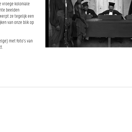
e vroege koloniale
chte beelden
erpt ze tegelijk een
jken van onze blik op
lge) met foto’s van
kt.