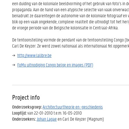
een duiding van de koloniale beeldvorming of het gebruik van foto’s in d
propaganda. Aan de hand van een atypische selectie van vaak onverwa
benadrukt ze daarentegen de autonomie van de koloniale fotograaf en w
blik op een vaak ongekende, complexe realiteit die uitnodigt tot het heri
de vroege periode van de Belgische kolonisatie in Centraal-Afrika.
De tentoonstelling vormde de pendant van de tentoonstelling Congo (be
Carl De Keyzer. Ze werd zowel nationaal als internationaal fel opgemer
http://www.lalibre.be
FoMu uitnodiging Congo belge en images (PDF)
Project info
Onderzoeksgroep:
Architectuurtheorie en -geschiedenis
Looptijd:
van 22-01-2010 t.e.m. 16-05-2010
Onderzoekers:
Johan Lagae
en Carl De Keyzer (Magnum)