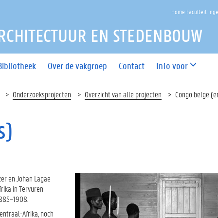
Home Faculteit Ing
RCHITECTUUR EN STEDENBOUW
Bibliotheek
Over de vakgroep
Contact
Info voor
Onderzoeksprojecten
Overzicht van alle projecten
Congo belge (e
s)
zer en Johan Lagae
rika in Tervuren
1885–1908.
entraal-Afrika, noch