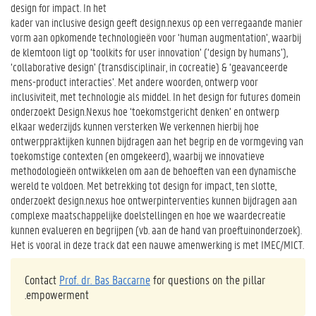
design for impact. In het
kader van inclusive design geeft design.nexus op een verregaande manier
vorm aan opkomende technologieën voor ‘human augmentation’, waarbij
de klemtoon ligt op ‘toolkits for user innovation’ (‘design by humans’),
‘collaborative design’ (transdisciplinair, in cocreatie) & ‘geavanceerde
mens-product interacties’. Met andere woorden, ontwerp voor
inclusiviteit, met technologie als middel. In het design for futures domein
onderzoekt Design.Nexus hoe ‘toekomstgericht denken’ en ontwerp
elkaar wederzijds kunnen versterken We verkennen hierbij hoe
ontwerppraktijken kunnen bijdragen aan het begrip en de vormgeving van
toekomstige contexten (en omgekeerd), waarbij we innovatieve
methodologieën ontwikkelen om aan de behoeften van een dynamische
wereld te voldoen. Met betrekking tot design for impact, ten slotte,
onderzoekt design.nexus hoe ontwerpinterventies kunnen bijdragen aan
complexe maatschappelijke doelstellingen en hoe we waardecreatie
kunnen evalueren en begrijpen (vb. aan de hand van proeftuinonderzoek).
Het is vooral in deze track dat een nauwe amenwerking is met IMEC/MICT.
Contact
Prof. dr. Bas Baccarne
for questions on the pillar
.empowerment