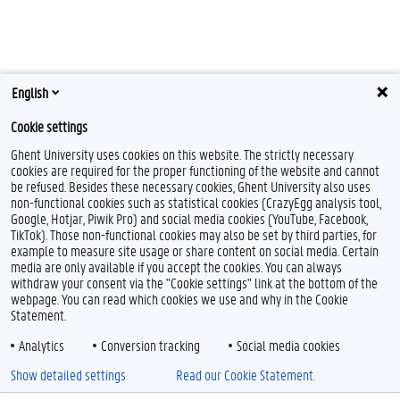
English
Cookie settings
Ghent University uses cookies on this website. The strictly necessary
cookies are required for the proper functioning of the website and cannot
be refused. Besides these necessary cookies, Ghent University also uses
non-functional cookies such as statistical cookies (CrazyEgg analysis tool,
Google, Hotjar, Piwik Pro) and social media cookies (YouTube, Facebook,
L
TikTok). Those non-functional cookies may also be set by third parties, for
i
example to measure site usage or share content on social media. Certain
n
Feedback
media are only available if you accept the cookies. You can always
k
withdraw your consent via the "Cookie settings" link at the bottom of the
e
Privacy
webpage. You can read which cookies we use and why in the Cookie
d
Disclaimer
Statement.
I
Cookieverklaring
n
Analytics
Conversion tracking
Social media cookies
Toegankelijkheid
Show detailed settings
Read our Cookie Statement.
© 2026 Universiteit Gent