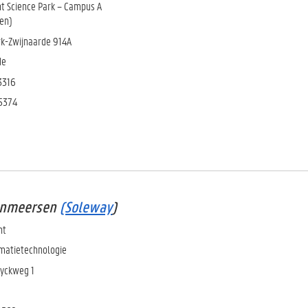
t Science Park – Campus A
en)
k-Zwijnaarde 914A
de
3316
 5374
oonmeersen
(Soleway
)
nt
matietechnologie
wyckweg 1