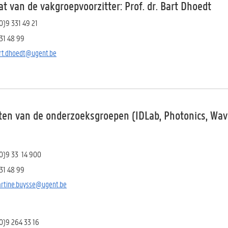
at van de vakgroepvoorzitter:
Prof. dr. Bart Dhoedt
0)9 331 49 21
331 48 99
rt.dhoedt@ugent.be
aten van de onderzoeksgroepen (IDLab, Photonics, Wav
(0)9 33 14 900
331 48 99
rtine.buysse@ugent.be
(0)9 264 33 16