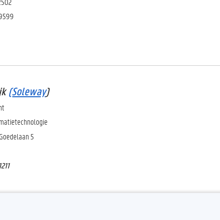
 2502
 9599
jk
(Soleway
)
nt
matietechnologie
 Goedelaan 5
1211