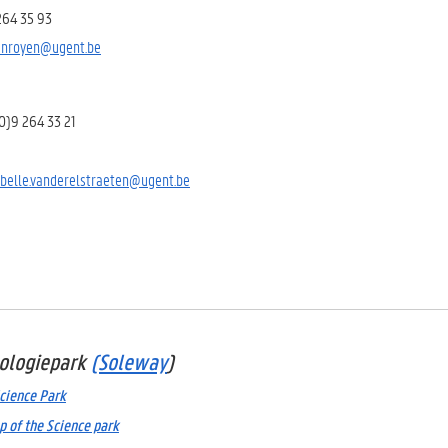
 264 35 93
vanroyen@ugent.be
(0)9 264 33 21
belle.vanderelstraeten@ugent.be
ologiepark
(Soleway
)
Science Park
p of the Science park