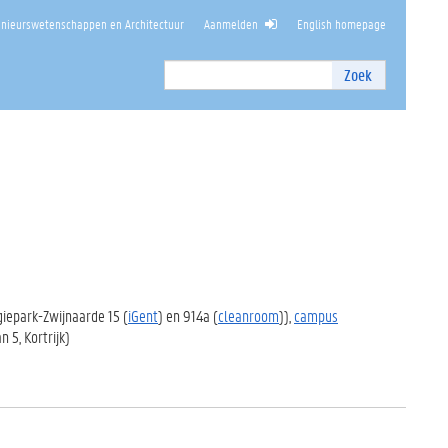
enieurswetenschappen en Architectuur
Aanmelden
English homepage
Zoek
Zoek
I
n
t
e
r
n
z
o
e
k
e
giepark-Zwijnaarde 15 (
iGent
) en 914a (
cleanroom
)),
campus
n
 5, Kortrijk)