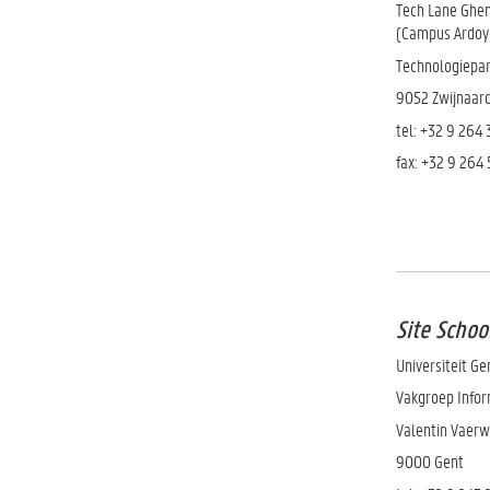
Tech Lane Ghen
(Campus Ardoy
Technologiepar
9052 Zwijnaar
tel:
+32 9 264 
fax: +32 9 264
Site Sch
Universiteit Ge
Vakgroep Infor
Valentin Vaer
9000 Gent