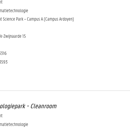
nt
matietechnologie
t Science Park – Campus A (Campus Ardoyen)
k-Zwijnaarde 15
3316
 3593
nologiepark - Cleanroom
nt
matietechnologie