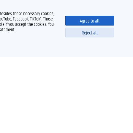
 Besides these necessary cookies,
YouTube, Facebook, TikTok). Those
Agree to all
le if you accept the cookies. You
tatement.
Reject all
Powered by