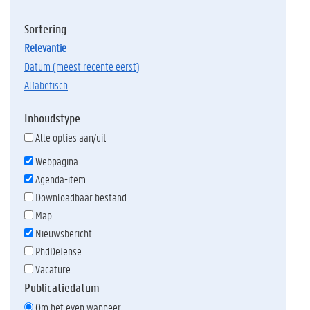
Sortering
relevantie
datum (meest recente eerst)
alfabetisch
Inhoudstype
Alle opties aan/uit
Webpagina
Agenda-item
Downloadbaar bestand
Map
Nieuwsbericht
PhdDefense
Vacature
Publicatiedatum
Om het even wanneer