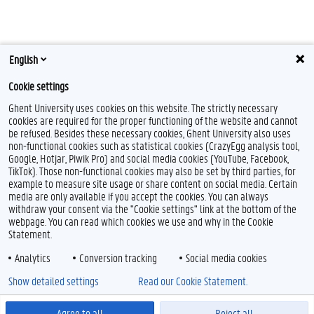
English
Cookie settings
Ghent University uses cookies on this website. The strictly necessary
cookies are required for the proper functioning of the website and cannot
be refused. Besides these necessary cookies, Ghent University also uses
non-functional cookies such as statistical cookies (CrazyEgg analysis tool,
F
T
L
Y
F
Google, Hotjar, Piwik Pro) and social media cookies (YouTube, Facebook,
a
w
i
o
l
TikTok). Those non-functional cookies may also be set by third parties, for
c
i
n
u
i
example to measure site usage or share content on social media. Certain
e
t
k
T
c
Feedback
media are only available if you accept the cookies. You can always
b
t
e
u
k
withdraw your consent via the "Cookie settings" link at the bottom of the
Privacy
o
e
d
b
r
webpage. You can read which cookies we use and why in the Cookie
Disclaimer
o
r
I
e
Statement.
k
n
Cookieverklaring
Analytics
Conversion tracking
Social media cookies
Toegankelijkheid
Show detailed settings
Read our Cookie Statement.
© 2026 Universiteit Gent
Agree to all
Reject all