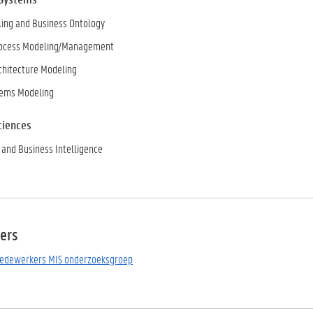
ing and Business Ontology
rocess Modeling/Management
chitecture Modeling
tems Modeling
ciences
 and Business Intelligence
ers
medewerkers MIS onderzoeksgroep