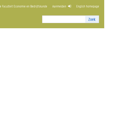
 Faculteit Economie en Bedrijfskunde
Aanmelden
English homepage
Zoek
Zoek
I
n
t
e
r
n
z
o
e
k
e
n