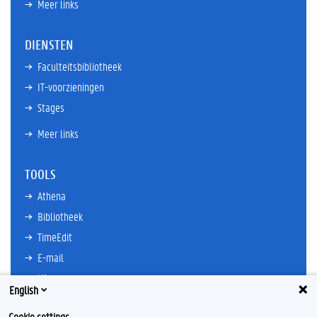
Meer links
DIENSTEN
Faculteitsbibliotheek
IT-voorzieningen
Stages
Meer links
TOOLS
Athena
Bibliotheek
TimeEdit
E-mail
Ufora
English
Oasis
Cookie settings